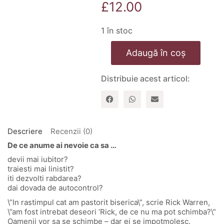
£
12.00
1 în stoc
Cantitate
Adaugă în coș
Puterea
lui
Dumnezeu
Distribuie acest articol:
de
a-
ti
schimba
viata
Descriere
Recenzii (0)
De ce anume ai nevoie ca sa …
devii mai iubitor?
traiesti mai linistit?
iti dezvolti rabdarea?
dai dovada de autocontrol?
\”In rastimpul cat am pastorit biserica\”, scrie Rick Warren,
\”am fost intrebat deseori ‘Rick, de ce nu ma pot schimba?\”
Oamenii vor sa se schimbe – dar ei se impotmolesc.