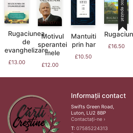
Stoc epuizat
Rugaciunea
Rugaciu
Motivul
Mantuiti
de
sperantei
prin har
£
16.50
evanghelizare
mele
£
10.50
£
13.00
£
12.00
Informații contact
Swifts Green Road,
Luton, LU2 8BP
Contactați-ne ›
T:
07585224313