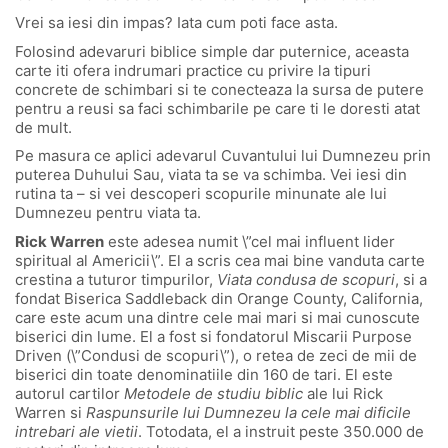
Vrei sa iesi din impas? Iata cum poti face asta.
Folosind adevaruri biblice simple dar puternice, aceasta
carte iti ofera indrumari practice cu privire la tipuri
concrete de schimbari si te conecteaza la sursa de putere
pentru a reusi sa faci schimbarile pe care ti le doresti atat
de mult.
Pe masura ce aplici adevarul Cuvantului lui Dumnezeu prin
puterea Duhului Sau, viata ta se va schimba. Vei iesi din
rutina ta – si vei descoperi scopurile minunate ale lui
Dumnezeu pentru viata ta.
Rick Warren
este adesea numit \”cel mai influent lider
spiritual al Americii\”. El a scris cea mai bine vanduta carte
crestina a tuturor timpurilor,
Viata condusa de scopuri
, si a
fondat Biserica Saddleback din Orange County, California,
care este acum una dintre cele mai mari si mai cunoscute
biserici din lume. El a fost si fondatorul Miscarii Purpose
Driven (\”Condusi de scopuri\”), o retea de zeci de mii de
biserici din toate denominatiile din 160 de tari. El este
autorul cartilor
Metodele de studiu biblic
ale lui Rick
Warren si
Raspunsurile lui Dumnezeu la cele mai dificile
intrebari ale vietii
. Totodata, el a instruit peste 350.000 de