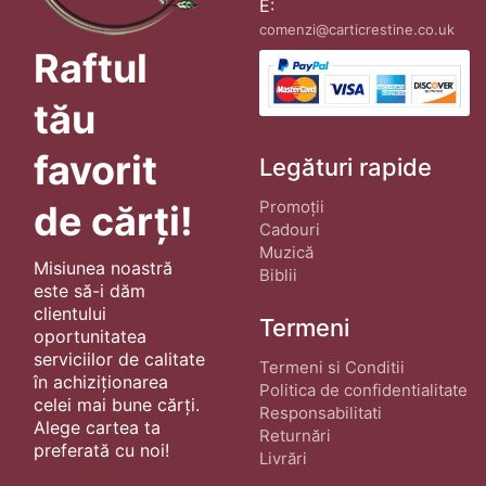
E:
comenzi@carticrestine.co.uk
Raftul
tău
favorit
Legături rapide
Promoții
de cărți!
Cadouri
Muzică
Misiunea noastră
Biblii
este să-i dăm
clientului
Termeni
oportunitatea
serviciilor de calitate
Termeni si Conditii
în achiziționarea
Politica de confidentialitate
celei mai bune cărți.
Responsabilitati
Alege cartea ta
Returnări
preferată cu noi!
Livrări