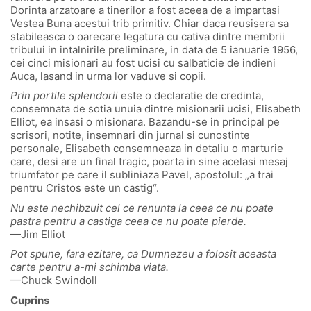
Dorinta arzatoare a tinerilor a fost aceea de a impartasi
Vestea Buna acestui trib primitiv. Chiar daca reusisera sa
stabileasca o oarecare legatura cu cativa dintre membrii
tribului in intalnirile preliminare, in data de 5 ianuarie 1956,
cei cinci misionari au fost ucisi cu salbaticie de indieni
Auca, lasand in urma lor vaduve si copii.
Prin portile splendorii
este o declaratie de credinta,
consemnata de sotia unuia dintre misionarii ucisi, Elisabeth
Elliot, ea insasi o misionara. Bazandu-se in principal pe
scrisori, notite, insemnari din jurnal si cunostinte
personale, Elisabeth consemneaza in detaliu o marturie
care, desi are un final tragic, poarta in sine acelasi mesaj
triumfator pe care il subliniaza Pavel, apostolul: „a trai
pentru Cristos este un castig“.
Nu este nechibzuit cel ce renunta la ceea ce nu poate
pastra pentru a castiga ceea ce nu poate pierde.
—Jim Elliot
Pot spune, fara ezitare, ca Dumnezeu a folosit aceasta
carte pentru a-mi schimba viata.
—Chuck Swindoll
Cuprins