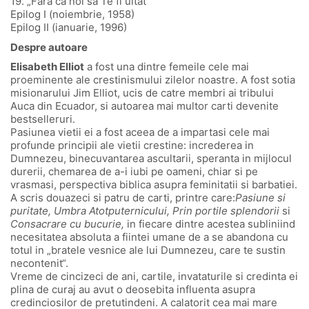
19. „Fara ca noi sa Te fi uitat“
Epilog I (noiembrie, 1958)
Epilog II (ianuarie, 1996)
Despre autoare
Elisabeth Elliot
a fost una dintre femeile cele mai
proeminente ale crestinismului zilelor noastre. A fost sotia
misionarului Jim Elliot, ucis de catre membri ai tribului
Auca din Ecuador, si autoarea mai multor carti devenite
bestselleruri.
Pasiunea vietii ei a fost aceea de a impartasi cele mai
profunde principii ale vietii crestine: increderea in
Dumnezeu, binecuvantarea ascultarii, speranta in mijlocul
durerii, chemarea de a-i iubi pe oameni, chiar si pe
vrasmasi, perspectiva biblica asupra feminitatii si barbatiei.
A scris douazeci si patru de carti, printre care:
Pasiune si
puritate, Umbra Atotputernicului, Prin portile splendorii
si
Consacrare cu bucurie,
in fiecare dintre acestea subliniind
necesitatea absoluta a fiintei umane de a se abandona cu
totul in „bratele vesnice ale lui Dumnezeu, care te sustin
necontenit“.
Vreme de cincizeci de ani, cartile, invataturile si credinta ei
plina de curaj au avut o deosebita influenta asupra
credinciosilor de pretutindeni. A calatorit cea mai mare