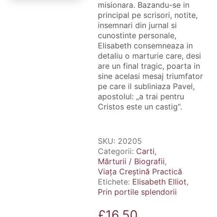
misionara. Bazandu-se in
principal pe scrisori, notite,
insemnari din jurnal si
cunostinte personale,
Elisabeth consemneaza in
detaliu o marturie care, desi
are un final tragic, poarta in
sine acelasi mesaj triumfator
pe care il subliniaza Pavel,
apostolul: „a trai pentru
Cristos este un castig“.
SKU:
20205
Categorii:
Carti
,
Mărturii / Biografii
,
Viața Creștină Practică
Etichete:
Elisabeth Elliot
,
Prin portile splendorii
£
16.50