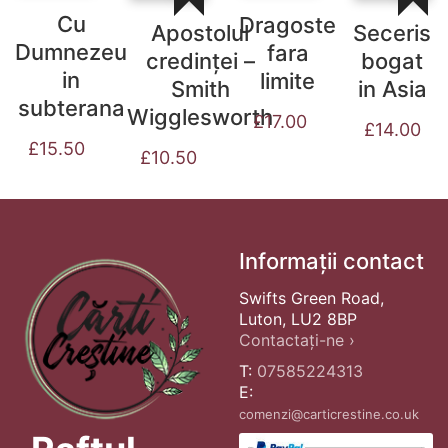
Cu
Dragoste
Seceris
Apostolul
Dumnezeu
fara
bogat
credinței –
in
limite
in Asia
Smith
subterana
Wigglesworth
£
17.00
£
14.00
£
15.50
£
10.50
Informații contact
Swifts Green Road,
Luton, LU2 8BP
Contactați-ne ›
T:
07585224313
E:
comenzi@carticrestine.co.uk