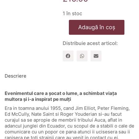
1 în stoc
Cantitate
Adaugă în coș
Prin
portile
splendorii
Distribuie acest articol:
Descriere
Evenimentul care a șocat o lume, a schimbat viața
multora și i-a inspirat pe mulți
Era in toamna anului 1955, cand Jim Elliot, Peter Fleming,
Ed McCully, Nate Saint si Roger Youderian si-au facut
curajul sa se apropie de membrii tribului Auca, aflat in
adancul junglei din Ecuador, cu scopul de a stabili o cale de
comunicare cu un popor ce pana atunci ii ucisesera sau ii
ranisera pe toti strainii care au venit in contact cu ei.