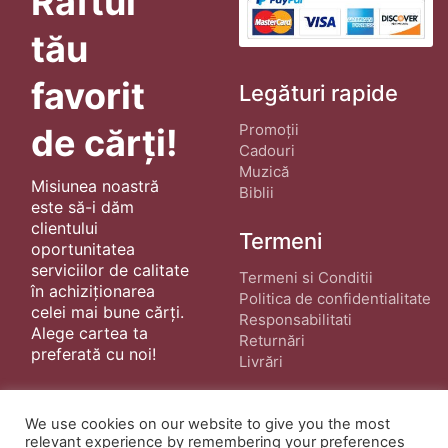
Raftul
tău
favorit
Legături rapide
Promoții
de cărți!
Cadouri
Muzică
Misiunea noastră
Biblii
este să-i dăm
clientului
Termeni
oportunitatea
serviciilor de calitate
Termeni si Conditii
în achiziționarea
Politica de confidentialitate
celei mai bune cărți.
Responsabilitati
Alege cartea ta
Returnări
preferată cu noi!
Livrări
We use cookies on our website to give you the most
relevant experience by remembering your preferences