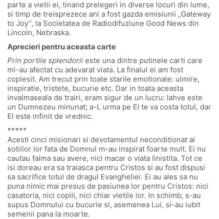
parte a vietii ei, tinand prelegeri in diverse locuri din lume,
si timp de treisprezece ani a fost gazda emisiunii „Gateway
to Joy”, la Societatea de Radiodifuziune Good News din
Lincoln, Nebraska.
Aprecieri pentru aceasta carte
Prin portile splendorii
este una dintre putinele carti care
mi-au afectat cu adevarat viata. La finalul ei am fost
coplesit. Am trecut prin toate starile emotionale: uimire,
inspiratie, tristete, bucurie etc. Dar in toata aceasta
invalmaseala de trairi, eram sigur de un lucru: Iahve este
un Dumnezeu minunat; a-L urma pe El te va costa totul, dar
El este infinit de vrednic.
*****
Acesti cinci misionari si devotamentul neconditionat al
sotiilor lor fata de Domnul m-au inspirat foarte mult. Ei nu
cautau faima sau avere, nici macar o viata linistita. Tot ce
isi doreau era sa traiasca pentru Cristos si au fost dispusi
sa sacrifice totul de dragul Evangheliei. Ei au ales sa nu
puna nimic mai presus de pasiunea lor pentru Cristos: nici
casatoria, nici copiii, nici chiar vietile lor. In schimb, s-au
supus Domnului cu bucurie si, asemenea Lui, si-au iubit
semenii pana la moarte.