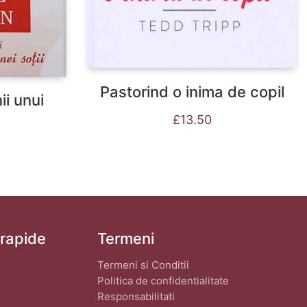
Pastorind o inima de copil
ii unui
£
13.50
 rapide
Termeni
Termeni si Conditii
Politica de confidentialitate
Responsabilitati