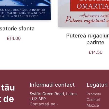
satorie sfanta
Puterea rugaciun
£
14.00
parinte
£
14.50
Informații contact
Legături
 tău
Swifts Green Road, Luton,
Promoții
t de
LU2 8BP
Cadouri
Contactați-ne ›
Muzică