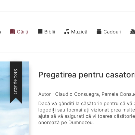
ă
Cărți
Biblii
Muzică
Cadouri
Stoc epuizat
Pregatirea pentru casator
Autor : Claudio Consuegra, Pamela Consu
Dacă vă gândiţi la căsătorie pentru că vă af
logodiţi sau tocmai aţi vizionat prea mult
ajuta să vă asiguraţi că viitoarea căsătorie 
onorează pe Dumnezeu.