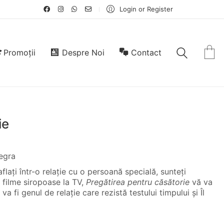
Login or Register
Promoții
Despre Noi
Contact
ie
egra
laţi într-o relaţie cu o persoană specială, sunteţi
e filme siropoase la TV,
Pregătirea pentru căsătorie
vă va
va fi genul de relaţie care rezistă testului timpului şi Îl