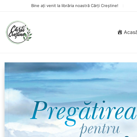
Bine ați venit la librăria noastră Cărți Creștine!
Acas