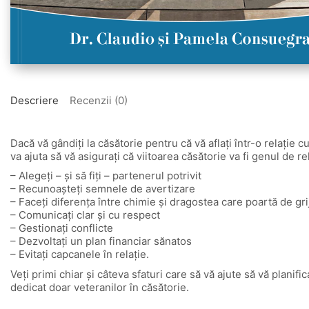
Descriere
Recenzii (0)
Dacă vă gândiţi la căsătorie pentru că vă aflaţi într-o relaţie 
va ajuta să vă asiguraţi că viitoarea căsătorie va fi genul de r
– Alegeţi – şi să fiţi – partenerul potrivit
– Recunoaşteţi semnele de avertizare
– Faceţi diferenţa între chimie şi dragostea care poartă de gri
– Comunicaţi clar şi cu respect
– Gestionaţi conflicte
– Dezvoltaţi un plan financiar sănatos
– Evitaţi capcanele în relaţie.
Veţi primi chiar şi câteva sfaturi care să vă ajute să vă planifi
dedicat doar veteranilor în căsătorie.