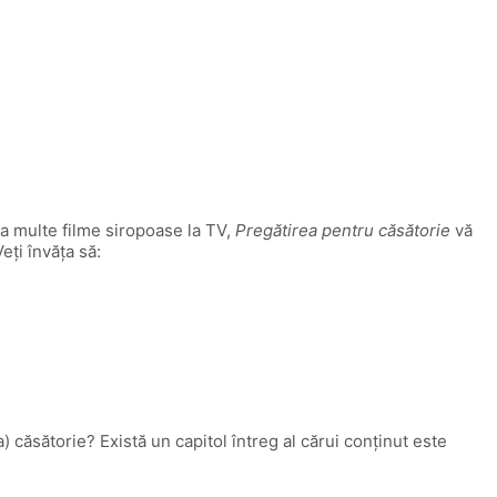
rea multe filme siropoase la TV,
Pregătirea pentru căsătorie
vă
eţi învăţa să:
ia) căsătorie? Există un capitol întreg al cărui conţinut este