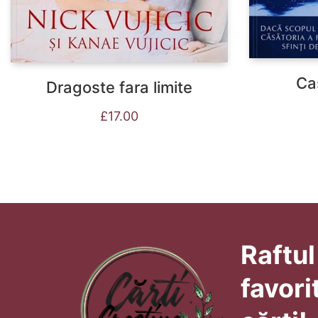
Ca
Dragoste fara limite
£
17.00
Raftul
favori