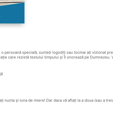
cu o persoană specială, sunteţi logodiţi sau tocmai aţi vizionat p
elaţie care rezistă testului timpului şi Îl onorează pe Dumnezeu. V
jă
caţi nunta şi luna de miere! Dar daca vă aflaţi la a doua (sau a tre