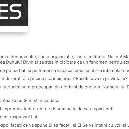
m o denominatie, sau o organizatie, sau o institutie. Nu, nu! Mar
erea Duhului Divin si sa stea in picioare ca un fenomen pentru a
ace pe barbati si pe femei sa vada ca ceea ce ni s-a intamplat nou
indurerati din pricina starii bisericii? Faceti ceva in privinta ei?
lucruri si sunt preocupati de gloria si de onoarea Numelui lui Du
utea sa nu te misti niciodata.
l impreuna, indiferent de denominatia de care apartineti.
ptati raspunsul Lui.
apoi faceti ce va spune El sa faceti, si El Se va intalni cu voi, si 