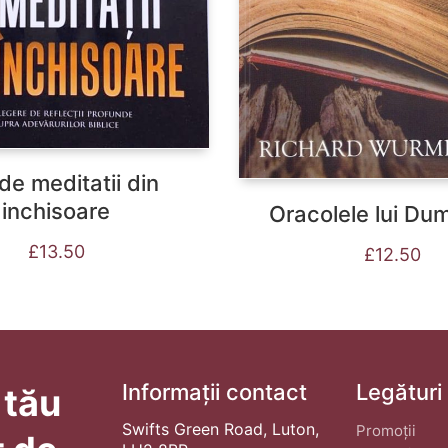
de meditatii din
inchisoare
Oracolele lui D
£
13.50
£
12.50
Informații contact
Legături
 tău
Swifts Green Road, Luton,
Promoții