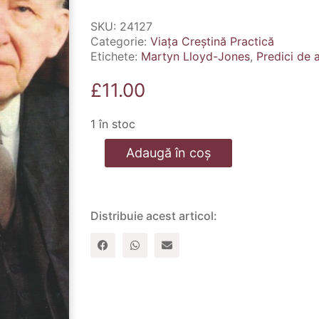
SKU:
24127
Categorie:
Viața Creștină Practică
Etichete:
Martyn Lloyd-Jones
,
Predici de a
£
11.00
1 în stoc
Cantitate
Adaugă în coș
Predici
de
actualitate
pentru
crestini
Distribuie acest articol: