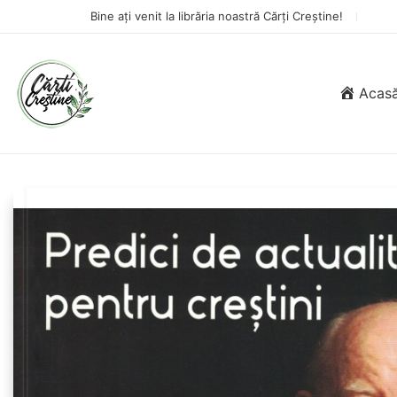
Bine ați venit la librăria noastră Cărți Creștine!
Acas