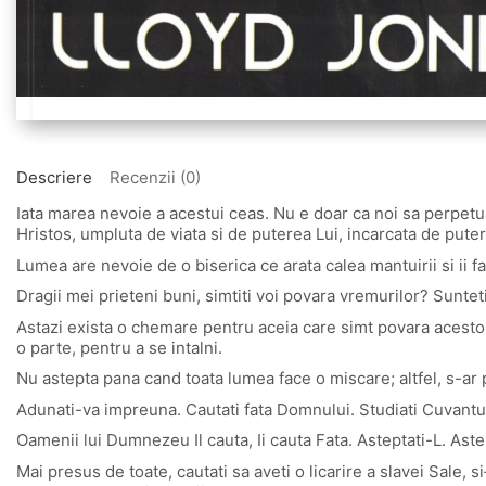
Descriere
Recenzii (0)
Iata marea nevoie a acestui ceas. Nu e doar ca noi sa perpetua
Hristos, umpluta de viata si de puterea Lui, incarcata de put
Lumea are nevoie de o biserica ce arata calea mantuirii si ii f
Dragii mei prieteni buni, simtiti voi povara vremurilor? Sunteti 
Astazi exista o chemare pentru aceia care simt povara acestor 
o parte, pentru a se intalni.
Nu astepta pana cand toata lumea face o miscare; altfel, s-ar p
Adunati-va impreuna. Cautati fata Domnului. Studiati Cuvantu
Oamenii lui Dumnezeu Il cauta, Ii cauta Fata. Asteptati-L. Aste
Mai presus de toate, cautati sa aveti o licarire a slavei Sale, si‑