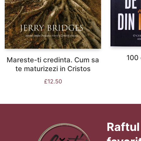
100 
Mareste-ti credinta. Cum sa
te maturizezi in Cristos
£
12.50
Raftul