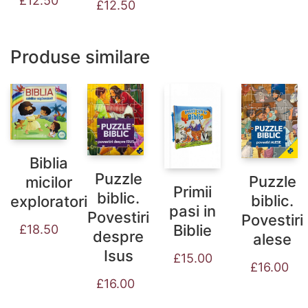
£
12.50
£
12.50
Produse similare
Biblia
Puzzle
Puzzle
micilor
Primii
biblic.
biblic.
exploratori
pasi in
Povestiri
Povestiri
Biblie
£
18.50
despre
alese
Isus
£
15.00
£
16.00
£
16.00