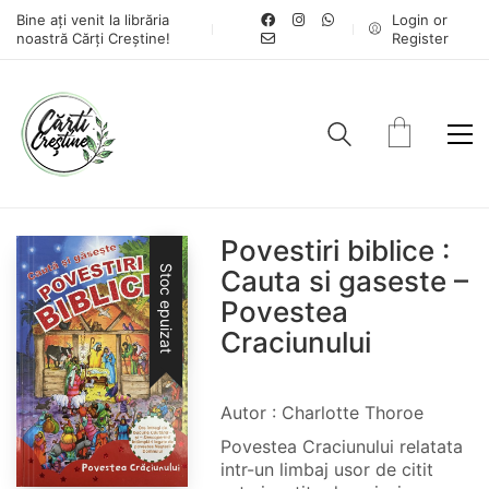
Bine ați venit la librăria
Login or
noastră Cărți Creștine!
Register
Povestiri biblice :
Stoc epuizat
Cauta si gaseste –
Povestea
Craciunului
Autor : Charlotte Thoroe
Povestea Craciunului relatata
intr-un limbaj usor de citit