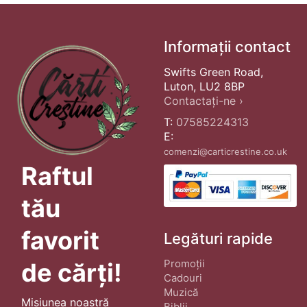
Informații contact
Swifts Green Road,
Luton, LU2 8BP
Contactați-ne ›
T:
07585224313
E:
comenzi@carticrestine.co.uk
Raftul
tău
favorit
Legături rapide
Promoții
de cărți!
Cadouri
Muzică
Misiunea noastră
Biblii