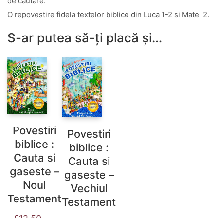
de cautare.
O repovestire fidela textelor biblice din Luca 1-2 si Matei 2.
S-ar putea să-ți placă și…
Povestiri
Povestiri
biblice :
biblice :
Cauta si
Cauta si
gaseste –
gaseste –
Noul
Vechiul
Testament
Testament