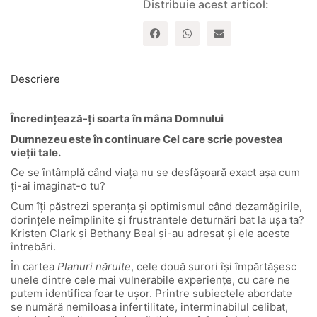
Distribuie acest articol:
Descriere
Încredințează-ți soarta în mâna Domnului
Dumnezeu este în continuare Cel care scrie povestea
vieţii tale.
Ce se întâmplă când viața nu se desfășoară exact așa cum
ți-ai imaginat-o tu?
Cum îți păstrezi speranța și optimismul când dezamăgirile,
dorințele neîmplinite și frustrantele deturnări bat la ușa ta?
Kristen Clark și Bethany Beal și-au adresat și ele aceste
întrebări.
În cartea
Planuri năruite
, cele două surori își împărtășesc
unele dintre cele mai vulnerabile experiențe, cu care ne
putem identifica foarte ușor. Printre subiectele abordate
se numără nemiloasa infertilitate, interminabilul celibat,