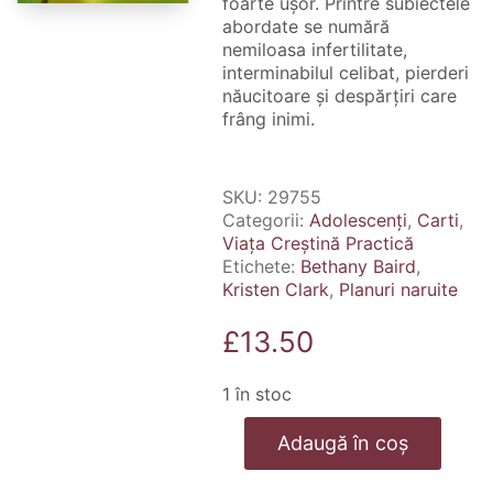
foarte ușor. Printre subiectele
abordate se numără
nemiloasa infertilitate,
interminabilul celibat, pierderi
năucitoare și despărțiri care
frâng inimi.
SKU:
29755
Categorii:
Adolescenți
,
Carti
,
Viața Creștină Practică
Etichete:
Bethany Baird
,
Kristen Clark
,
Planuri naruite
£
13.50
1 în stoc
Cantitate
Adaugă în coș
Planuri
naruite