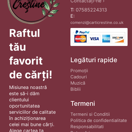
Contactați-ne ›
T:
07585224313
E:
comenzi@carticrestine.co.uk
Raftul
tău
favorit
Legături rapide
Promoții
de cărți!
Cadouri
Muzică
Misiunea noastră
Biblii
este să-i dăm
clientului
Termeni
oportunitatea
serviciilor de calitate
Termeni si Conditii
în achiziționarea
Politica de confidentialitate
celei mai bune cărți.
Responsabilitati
Alege cartea ta