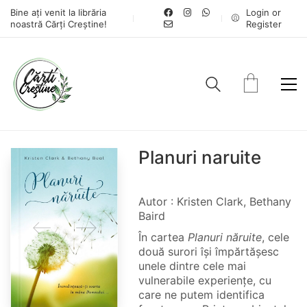
Bine ați venit la librăria
Login or
noastră Cărți Creștine!
Register
Planuri naruite
Autor : Kristen Clark, Bethany
Baird
În cartea
Planuri năruite
, cele
două surori își împărtășesc
unele dintre cele mai
vulnerabile experiențe, cu
care ne putem identifica