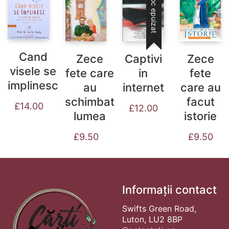
Stoc epuizat
Cand
Zece
Captivi
Zece
visele se
fete care
in
fete
implinesc
au
internet
care au
schimbat
facut
£
14.00
£
12.00
lumea
istorie
£
9.50
£
9.50
Informații contact
Swifts Green Road,
Luton, LU2 8BP