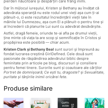
pierderi năucitoare și despărțiri care frâng inimi.
Dar în mijlocul iureșului, Kristen și Bethany au învățat că
adevărata speranță nu este rodul unei vieți așa cum ți-ai
plănuit-o, ci este rezultatul încredințării vieții tale în
mâinile lui Dumnezeu, așa cum El a plănuit-o pentru tine și
al încrederii că planurile Lui sunt cu adevărat desăvârșite.
Astfel, dragă femeie, oriunde te-ai afla pe drumul vieții,
ține minte că viața ta are scop și semnificație în Cristos și
propășirea este posibilă —
chiar acum.
Kristen Clark și Bethany Beal
sunt surori și împreună au
fondat lucrarea creștină GirlDefined. Cele două sunt
pasionate de răspândirea adevărului biblic despre
feminitate prin articole pe blog, discursuri și consiliere
pentru femei tinere. Surorile sunt și coautoare ale cărților
Portret de domnișoară;
Ce ești tu, dragoste?
și
Sexualitate,
puritate și tânjirile inimii oricărei fete.
Produse similare