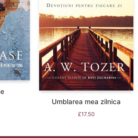
se
Umblarea mea zilnica
£
17.50