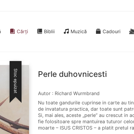
ă
Cărți
Biblii
Muzică
Cadouri
Stoc epuizat
Perle duhovnicesti
Autor : Richard Wurmbrand
Nu toate gandurile cuprinse in carte au tin
de invatatura practica, dar toate sunt patr
Si, mai ales, aceste „perle” au crescut in a
fie folositoare spre mantuirea tuturor celor
moarte – ISUS CRISTOS – a platit pretul ra