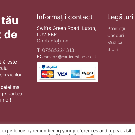
Informații contact
Legături
 tău
Swifts Green Road, Luton,
Promoții
t de
LU2 8BP
Cadouri
Contactați-ne ›
Muzică
Biblii
T:
07585224313
E:
comenzi@carticrestine.co.uk
tră este
ului
erviciilor
 celei mai
ege cartea
 noi!
t experience by remembering your preferences and repeat visits
© Copyright 2022 ·
Cărți Creștine
| Cr