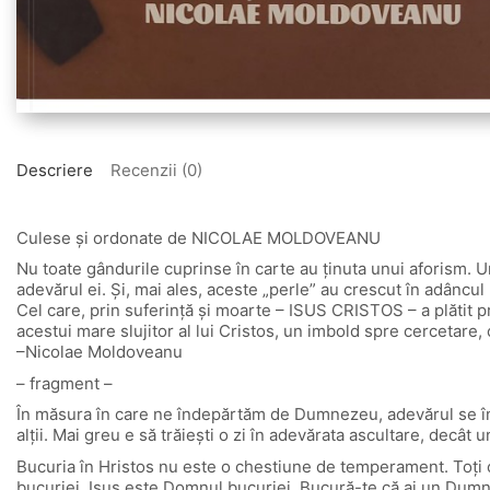
Descriere
Recenzii (0)
Culese şi ordonate de NICOLAE MOLDOVEANU
Nu toate gândurile cuprinse în carte au ţinuta unui aforism. U
adevărul ei. Şi, mai ales, aceste „perle” au crescut în adâncul 
Cel care, prin suferinţă şi moarte – ISUS CRISTOS – a plătit pr
acestui mare slujitor al lui Cristos, un imbold spre cercetare, 
–Nicolae Moldoveanu
– fragment –
În măsura în care ne îndepărtăm de Dumnezeu, adevărul se îndep
alţii. Mai greu e să trăieşti o zi în adevărata ascultare, decât u
Bucuria în Hristos nu este o chestiune de temperament. Toţi 
bucuriei. Isus este Domnul bucuriei. Bucură-te că ai un Dumne