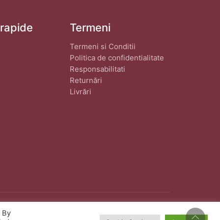
 rapide
Termeni
Termeni si Conditii
Politica de confidentialitate
Responsabilitati
Returnări
Livrări
. By
eat de
wphostee.uk
· Toate Drepturile Rezervate