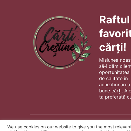
Raftul
favori
cărți!
Misiunea noas
să-i dăm client
oportunitatea s
de calitate în
achiziționarea
bune cărți. Al
ta preferată cu
We use cookies on our website to give you the most relevan