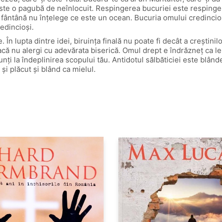
ie este o pagubă de neînlocuit. Respingerea bucuriei este respin
 fântână nu înţelege ce este un ocean. Bucuria omului credincios,
edincioşi.
În lupta dintre idei, biruinţa finală nu poate fi decât a creştinilo
 dacă nu alergi cu adevărata biserică. Omul drept e îndrăzneţ ca l
nunţi la îndeplinirea scopului tău. Antidotul sălbăticiei este blând
şi plăcut şi blând ca mielul.