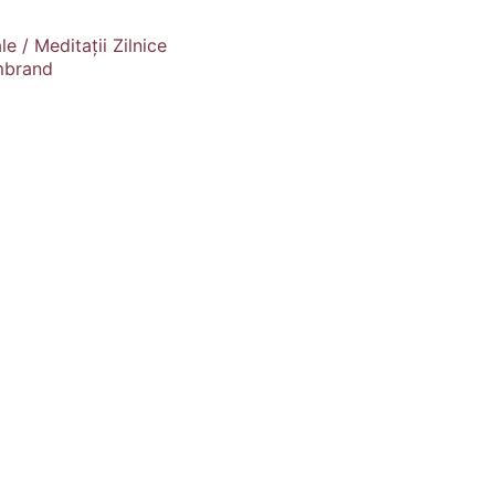
e / Meditații Zilnice
mbrand