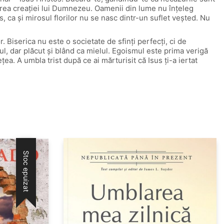
gerea creaţiei lui Dumnezeu. Oamenii din lume nu înţeleg
 ca şi mirosul florilor nu se nasc dintr-un suflet veşted. Nu
r. Biserica nu este o societate de sfinţi perfecţi, ci de
eul, dar plăcut şi blând ca mielul. Egoismul este prima verigă
eţea. A umbla trist după ce ai mărturisit că Isus ţi-a iertat
Stoc epuizat