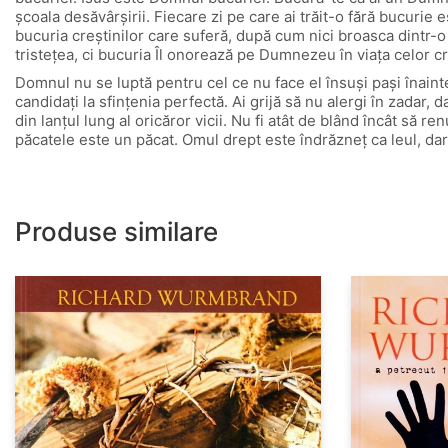
şcoala desăvârşirii. Fiecare zi pe care ai trăit-o fără bucur
bucuria creştinilor care suferă, după cum nici broasca dintr-o
tristeţea, ci bucuria Îl onorează pe Dumnezeu în viaţa celor cr
Domnul nu se luptă pentru cel ce nu face el însuşi paşi înainte. 
candidaţi la sfinţenia perfectă. Ai grijă să nu alergi în zadar,
din lanţul lung al oricăror vicii. Nu fi atât de blând încât să re
păcatele este un păcat. Omul drept este îndrăzneţ ca leul, dar 
Produse similare