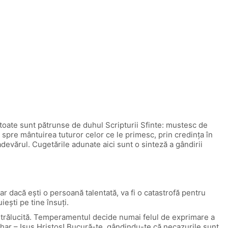
r toate sunt pătrunse de duhul Scripturii Sfinte: mustesc de
re spre mântuirea tuturor celor ce le primesc, prin credinţa în
adevărul. Cugetările adunate aici sunt o sinteză a gândirii
r dacă eşti o persoană talentată, va fi o catastrofă pentru
ieşti pe tine însuţi.
 strălucită. Temperamentul decide numai felul de exprimare a
 har – Isus Hristos! Bucură-te, gândindu-te că necazurile sunt