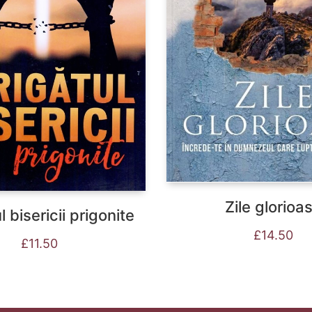
Zile glorioa
l bisericii prigonite
£
14.50
£
11.50