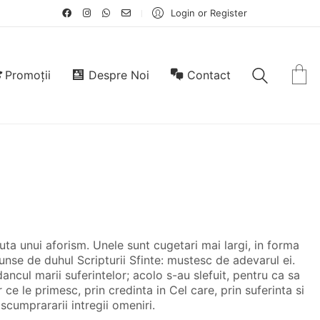
Login or Register
Promoții
Despre Noi
Contact
uta unui aforism. Unele sunt cugetari mai largi, in forma
unse de duhul Scripturii Sfinte: mustesc de adevarul ei.
dancul marii suferintelor; acolo s-au slefuit, pentru ca sa
 ce le primesc, prin credinta in Cel care, prin suferinta si
scumprararii intregii omeniri.