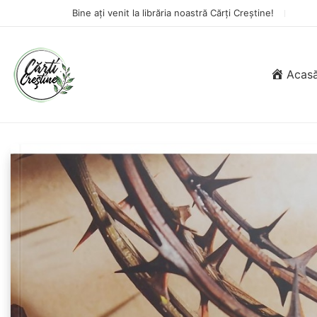
Bine ați venit la librăria noastră Cărți Creștine!
Acas