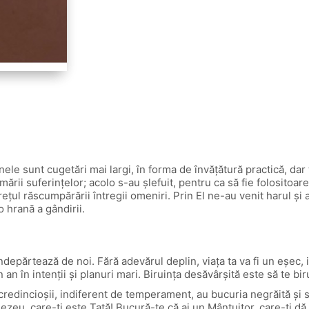
nele sunt cugetări mai largi, în forma de învăţătură practică, da
mării suferinţelor; acolo s-au şlefuit, pentru ca să fie folositoa
eţul răscumpărării întregii omeniri. Prin El ne-au venit harul şi 
o hrană a gândirii.
ărtează de noi. Fără adevărul deplin, viaţa ta va fi un eşec, ia
n an în intenţii şi planuri mari. Biruinţa desăvârşită este să te biru
credincioşii, indiferent de temperament, au bucuria negrăită şi
zeu, care-ţi este Tată! Bucură-te că ai un Mântuitor, care-ţi dă