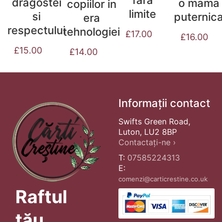
fara
dragostei
o mama
copiilor in
limite
si
puternic
era
respectului
tehnologiei
£
17.00
£
16.00
£
15.00
£
14.00
Informații contact
Swifts Green Road,
Luton, LU2 8BP
Contactați-ne ›
T:
07585224313
E:
comenzi@carticrestine.co.uk
Raftul
tău