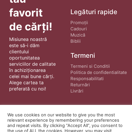
favorit
Legături rapide
Promoții
de cărți!
Cadouri
Muzică
Misiunea noastră
Biblii
este să-i dăm
clientului
Termeni
oportunitatea
serviciilor de calitate
Termeni si Conditii
în achiziționarea
Politica de confidentialitate
celei mai bune cărți.
Responsabilitati
Alege cartea ta
Returnări
preferată cu noi!
Livrări
We use cookies on our website to give you the most
relevant experience by remembering your preferences
and repeat visits. By clicking “Accept All”, you consent to
the use of ALL the cookies. However, you may visit