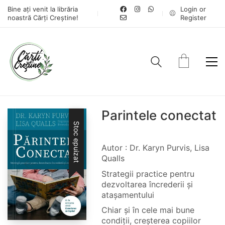
Bine ați venit la librăria
Login or
noastră Cărți Creștine!
Register
Parintele conectat
Stoc epuizat
Autor : Dr. Karyn Purvis, Lisa
Qualls
Strategii practice pentru
dezvoltarea încrederii și
atașamentului
Chiar și în cele mai bune
condiții, creșterea copiilor