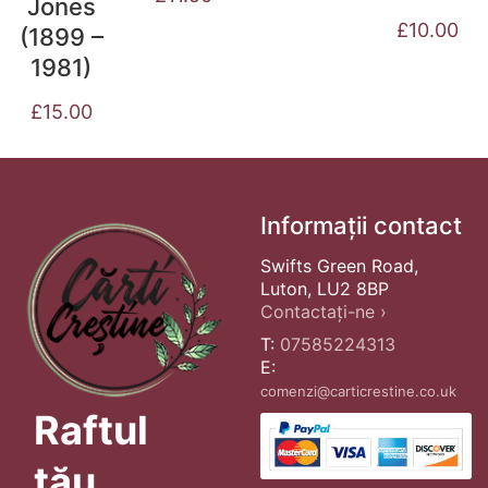
Jones
£
10.00
(1899 –
1981)
£
15.00
Informații contact
Swifts Green Road,
Luton, LU2 8BP
Contactați-ne ›
T:
07585224313
E:
comenzi@carticrestine.co.uk
Raftul
tău