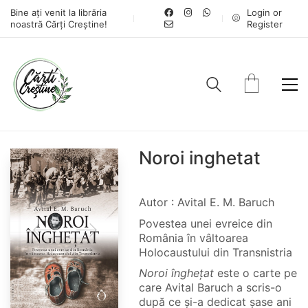
Bine ați venit la librăria
Login or
noastră Cărți Creștine!
Register
Noroi inghetat
Autor : Avital E. M. Baruch
Povestea unei evreice din
România în vâltoarea
Holocaustului din Transnistria
Noroi înghețat
este o carte pe
care Avital Baruch a scris-o
după ce și-a dedicat șase ani