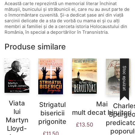
Această carte reprezintă un memorial literar închinat
mătușii, bunicului şi străbunicii ei, care nu au avut parte de
o înmormântare cuvenită. Și-a dedicat şase ani din viață
sarcinii delicate de a sta de vorbă cu mama ei şi cu alți
membri ai familiei şi de a cerceta istoria Holocaustului din
România, în special a deportărilor în Transnistria.
Produse similare
Stoc epuizat
Viata
Mai
Strigatul
Charle
lui
mult decat biruitori
bisericii
Spurgeo
Martyn
prigonite
predicato
£
13.50
Lloyd-
poporul
£
11.50