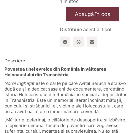
1 în stoc
Cantitate
Adaugă în coș
Noroi
inghetat
Distribuie acest articol:
Descriere
Povestea unei evreice din România în vâltoarea
Holocaustului din Transnistria
Noroi înghețat
este o carte pe care Avital Baruch a scris-o
după ce și-a dedicat șase ani de documentare, cercetând
istoria Holocaustului din România, în special a deportărilor
în Transnistria. Este un memorial literar închinat mătușii,
bunicului și străbunicii ei, victime ale Holocaustului, care
nu au avut parte de o înmormântare cuvenită.
„Mărturie, pelerinaj, o călătorie de descoperire şi izbăvire,
o tapiserie minunat țesută de povestiri care zugrăvesc
suferinţa, curajul, moartea şi supraviețuirea. Nu există