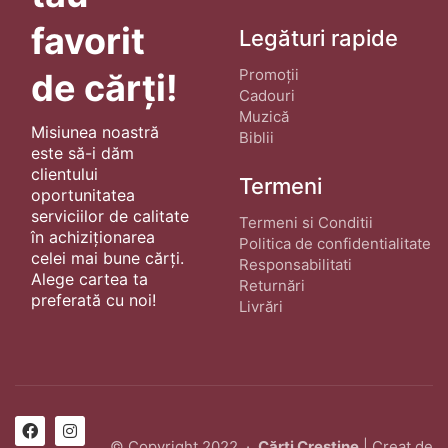
favorit
Legături rapide
Promoții
de cărți!
Cadouri
Muzică
Misiunea noastră
Biblii
este să-i dăm
clientului
Termeni
oportunitatea
serviciilor de calitate
Termeni si Conditii
în achiziționarea
Politica de confidentialitate
celei mai bune cărți.
Responsabilitati
Alege cartea ta
Returnări
preferată cu noi!
Livrări
© Copyright 2022 ·
Cărți Creștine
| Creat de