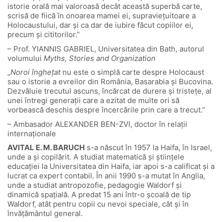
istorie orală mai valoroasă decât această superbă carte,
scrisă de fiică în onoarea mamei ei, supravieţuitoare a
Holocaustului, dar şi ca dar de iubire făcut copiilor ei,
precum şi cititorilor.”
– Prof. YIANNIS GABRIEL, Universitatea din Bath, autorul
volumului
Myths, Stories and Organization
„
Noroi înghețat
nu este o simplă carte despre Holocaust
sau o istorie a evreilor din România, Basarabia şi Bucovina.
Dezvăluie trecutul ascuns, încărcat de durere şi tristețe, al
unei întregi generații care a ezitat de multe ori să
vorbească deschis despre încercările prin care a trecut.”
– Ambasador ALEXANDER BEN-ZVI, doctor în relații
internaționale
AVITAL E. M. BARUCH
s-a născut în 1957 la Haifa, în Israel,
unde a și copilărit. A studiat matematică și științele
educației la Universitatea din Haifa, iar apoi s-a calificat și a
lucrat ca expert contabil. În anii 1990 s-a mutat în Anglia,
unde a studiat antropozofie, pedagogie Waldorf și
dinamică spațială. A predat 15 ani într-o școală de tip
Waldorf, atât pentru copii cu nevoi speciale, cât și în
învățământul general.