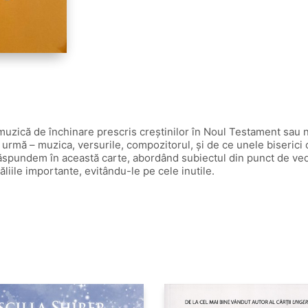
 de muzică de închinare prescris creștinilor în Noul Testament s
 urmă – muzica, versurile, compozitorul, și de ce unele biserici 
răspundem în această carte, abordând subiectul din punct de vedere
ăliile importante, evitându-le pe cele inutile.