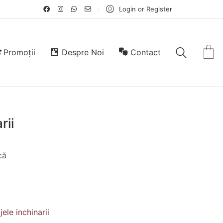
Login or Register
Promoții
Despre Noi
Contact
rii
că
ele inchinarii