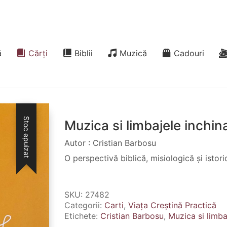
ă
Cărți
Biblii
Muzică
Cadouri
Stoc epuizat
Muzica si limbajele inchina
Autor : Cristian Barbosu
O perspectivă biblică, misiologică și istori
SKU:
27482
Categorii:
Carti
,
Viața Creștină Practică
Etichete:
Cristian Barbosu
,
Muzica si limbaj