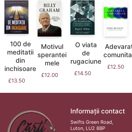
100 de
O viata
Motivul
Adevara
meditatii
de
sperantei
comunita
din
rugaciune
mele
£
12.50
inchisoare
£
14.50
£
12.00
£
13.50
Informații contact
Swifts Green Road,
Luton, LU2 8BP