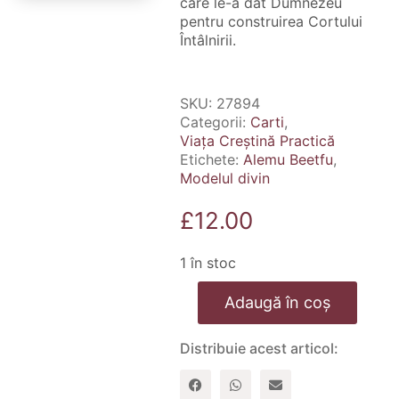
care le-a dat Dumnezeu
pentru construirea Cortului
Întâlnirii.
SKU:
27894
Categorii:
Carti
,
Viața Creștină Practică
Etichete:
Alemu Beetfu
,
Modelul divin
£
12.00
1 în stoc
Cantitate
Adaugă în coș
Modelul
divin
Distribuie acest articol: