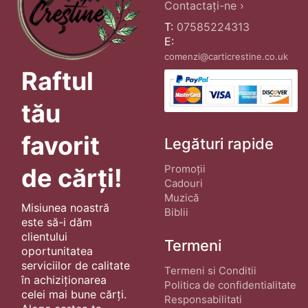
Contactați-ne ›
T:
07585224313
E:
comenzi@carticrestine.co.uk
Raftul
tău
favorit
Legături rapide
Promoții
de cărți!
Cadouri
Muzică
Misiunea noastră
Biblii
este să-i dăm
clientului
Termeni
oportunitatea
serviciilor de calitate
Termeni si Conditii
în achiziționarea
Politica de confidentialitate
celei mai bune cărți.
Responsabilitati