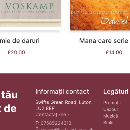
mie de daruri
Mana care scrie 
£
20.00
£
14.00
Informații contact
Legături
 tău
Swifts Green Road, Luton,
Promoții
t de
LU2 8BP
Cadouri
Contactați-ne ›
Muzică
Biblii
T:
07585224313
E:
comenzi@carticrestine.co.uk