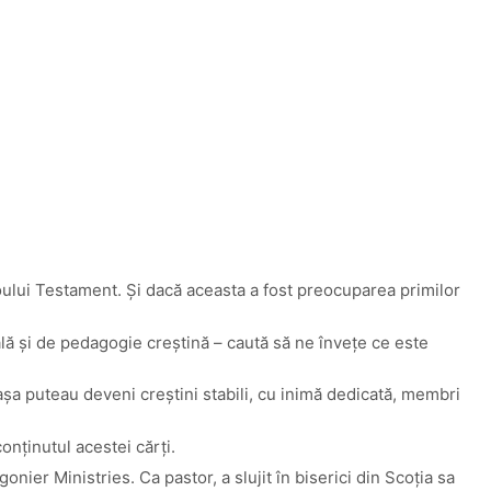
 Noului Testament. Și dacă aceasta a fost preocuparea primilor
rală și de pedagogie creștină – caută să ne înveţe ce este
aşa puteau deveni creștini stabili, cu inimă dedicată, membri
onținutul acestei cărți.
nier Ministries. Ca pastor, a slujit în biserici din Scoția sa