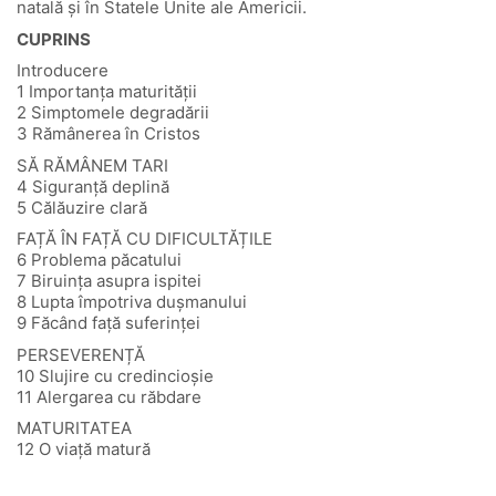
natală și în Statele Unite ale Americii.
CUPRINS
Introducere
1 Importanța maturității
2 Simptomele degradării
3 Rămânerea în Cristos
SĂ RĂMÂNEM TARI
4 Siguranță deplină
5 Călăuzire clară
FAȚĂ ÎN FAȚĂ CU DIFICULTĂȚILE
6 Problema păcatului
7 Biruința asupra ispitei
8 Lupta împotriva dușmanului
9 Făcând față suferinței
PERSEVERENȚĂ
10 Slujire cu credincioșie
11 Alergarea cu răbdare
MATURITATEA
12 O viață matură