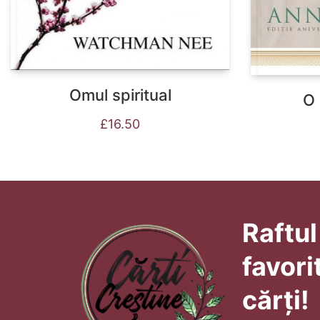
Omul spiritual
O 
£
16.50
Raftul
favori
cărți!