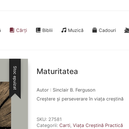
ă
Cărți
Biblii
Muzică
Cadouri
Stoc epuizat
Maturitatea
Autor : Sinclair B. Ferguson
Creștere și perseverare în viața creștină
SKU:
27581
Categorii:
Carti
,
Viața Creștină Practică