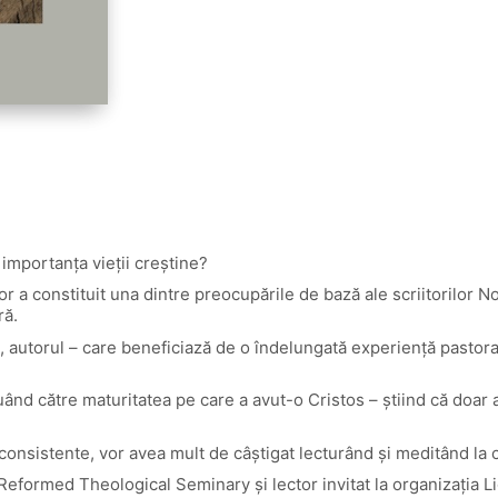
 importanța vieţii creștine?
lor a constituit una dintre preocupările de bază ale scriitorilor
ră.
u zi, autorul – care beneficiază de o îndelungată experiență pasto
uând către maturitatea pe care a avut-o Cristos – ştiind că doar 
 consistente, vor avea mult de câștigat lecturând și meditând la c
eformed Theological Seminary și lector invitat la organizația Ligo