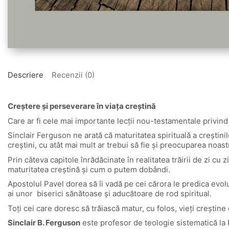
Descriere
Recenzii (0)
Creștere și perseverare în viața creștină
Care ar fi cele mai importante lecții nou-testamentale privind
Sinclair Ferguson ne arată că maturitatea spirituală a creştini
creștini, cu atât mai mult ar trebui să fie și preocuparea noast
Prin câteva capitole înrădăcinate în realitatea trăirii de zi c
maturitatea creștină și cum o putem dobândi.
Apostolul Pavel dorea să îi vadă pe cei cărora le predica evol
ai unor biserici sănătoase și aducătoare de rod spiritual.
Toți cei care doresc să trăiască matur, cu folos, vieți creștine
Sinclair B. Ferguson
este profesor de teologie sistematică la R