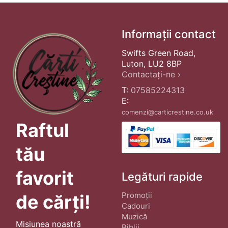
Informații contact
Swifts Green Road,
Luton, LU2 8BP
Contactați-ne ›
T:
07585224313
E:
comenzi@carticrestine.co.uk
Raftul
tău
favorit
Legături rapide
Promoții
de cărți!
Cadouri
Muzică
Misiunea noastră
Biblii