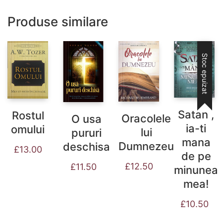
Produse similare
Stoc epuizat
Satan ,
Rostul
Oracolele
O usa
ia-ti
omului
lui
pururi
mana
Dumnezeu
deschisa
£
13.00
de pe
£
12.50
£
11.50
minunea
mea!
£
10.50