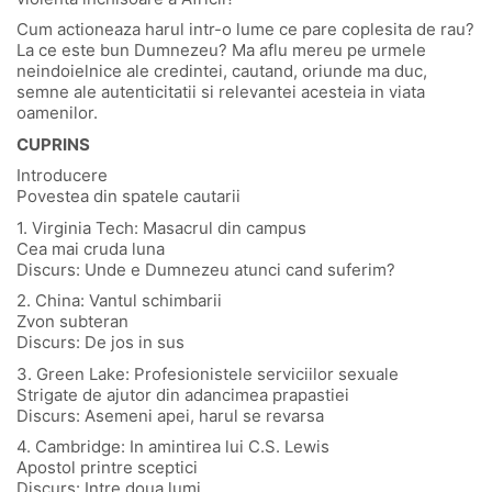
Cum actioneaza harul intr-o lume ce pare coplesita de rau?
La ce este bun Dumnezeu? Ma aflu mereu pe urmele
neindoielnice ale credintei, cautand, oriunde ma duc,
semne ale autenticitatii si relevantei acesteia in viata
oamenilor.
CUPRINS
Introducere
Povestea din spatele cautarii
1. Virginia Tech: Masacrul din campus
Cea mai cruda luna
Discurs: Unde e Dumnezeu atunci cand suferim?
2. China: Vantul schimbarii
Zvon subteran
Discurs: De jos in sus
3. Green Lake: Profesionistele serviciilor sexuale
Strigate de ajutor din adancimea prapastiei
Discurs: Asemeni apei, harul se revarsa
4. Cambridge: In amintirea lui C.S. Lewis
Apostol printre sceptici
Discurs: Intre doua lumi