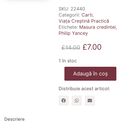
SKU:
22440
Categorii:
Carti
,
Viața Creștină Practică
Etichete:
Masura credintei
,
Philip Yancey
Prețul
Prețul
£
7.00
£
14.00
inițial
curent
1 în stoc
a
este:
Cantitate
fost:
£7.00.
Adaugă în coș
Masura
credintei
£14.00.
Distribuie acest articol:
Descriere