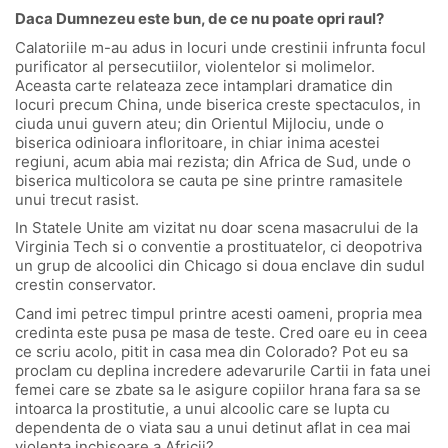
Daca Dumnezeu este bun, de ce nu poate opri raul?
Calatoriile m-au adus in locuri unde crestinii infrunta focul
purificator al persecutiilor, violentelor si molimelor.
Aceasta carte relateaza zece intamplari dramatice din
locuri precum China, unde biserica creste spectaculos, in
ciuda unui guvern ateu; din Orientul Mijlociu, unde o
biserica odinioara infloritoare, in chiar inima acestei
regiuni, acum abia mai rezista; din Africa de Sud, unde o
biserica multicolora se cauta pe sine printre ramasitele
unui trecut rasist.
In Statele Unite am vizitat nu doar scena masacrului de la
Virginia Tech si o conventie a prostituatelor, ci deopotriva
un grup de alcoolici din Chicago si doua enclave din sudul
crestin conservator.
Cand imi petrec timpul printre acesti oameni, propria mea
credinta este pusa pe masa de teste. Cred oare eu in ceea
ce scriu acolo, pitit in casa mea din Colorado? Pot eu sa
proclam cu deplina incredere adevarurile Cartii in fata unei
femei care se zbate sa le asigure copiilor hrana fara sa se
intoarca la prostitutie, a unui alcoolic care se lupta cu
dependenta de o viata sau a unui detinut aflat in cea mai
violenta inchisoare a Africii?