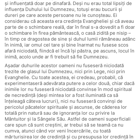
și influențată doar pe dinafară. Deși nu erau total lipsiți de
influența Duhului lui Dumnezeu, totuși erau bucurii și
dureri pe care aceste persoane nu le cunoșteau. Ei
considerau că aceasta era credința Evangheliei și că aveau
parte de o schimbare reală, dar în final s-a dovedit a fi doar
o schimbare în firea pământească, o casă zidită pe nisip –
în timp ce dragostea de sine și duhul lumii rămâneau adânc
în inimă, iar omul cel tare și bine înarmat nu fusese scos
afară niciodată, fiindcă el încă își păstra, pe ascuns, locul în
inimă, acolo unde ar fi trebuit să fie Dumnezeu.
Așadar duhurile acestor oameni nu fuseseră niciodată
trezite de glasul lui Dumnezeu, nici prin Lege, nici prin
Evanghelie. Cu toate acestea, ei credeau, probabil, că
experimentaseră adevărata putere a celor două, chiar dacă
inimile lor nu fuseseră niciodată convinse în mod spiritual
de necredință (deși mintea lor a fost iluminată ca să
înțeleagă câteva lucruri), nici nu fuseseră convinși de
pericolul păcatelor spirituale și ascunse, de căderea lor
totală prin natură sau de ignoranța lor cu privire la
Mântuitor și la Sângele Său. Astfel de oameni superficiali
care spun că sunt creștini, ar trebui să se teamă ca nu
cumva, atunci când vor veni încercările, cu toată
mărturisirea lor de credință și cu presupusa lor credință în