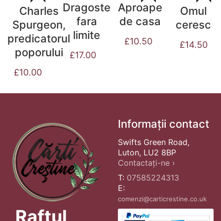
Dragoste
Aproape
Charles
Omul
fara
de casa
Spurgeon,
ceresc
limite
predicatorul
£
10.50
£
14.50
poporului
£
17.00
£
10.00
Informații contact
Swifts Green Road,
Luton, LU2 8BP
Contactați-ne ›
T:
07585224313
E:
comenzi@carticrestine.co.uk
Raftul