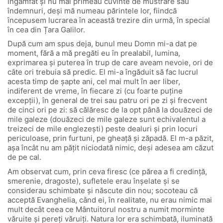
îngâmfat și nu mai primeau cuvinte de mustrare sau
îndemnuri, deși mă numeau părintele lor, fiindcă
începusem lucrarea în această trezire din urmă, în special
în cea din Țara Galilor.
După cum am spus deja, bunul meu Domn mi-a dat pe
moment, fără a mă pregăti eu în prealabil, lumina,
exprimarea și puterea în trup de care aveam nevoie, ori de
câte ori trebuia să predic. El mi-a îngăduit să fac lucrul
acesta timp de șapte ani, cel mai mult în aer liber,
indiferent de vreme, în fiecare zi (cu foarte puține
excepții), în general de trei sau patru ori pe zi și frecvent
de cinci ori pe zi: să călăresc de la opt până la douăzeci de
mile galeze (douăzeci de mile galeze sunt echivalentul a
treizeci de mile englezești) peste dealuri și prin locuri
periculoase, prin furtuni, pe gheață și zăpadă. El m-a păzit,
așa încât nu am pățit niciodată nimic, deși adesea am căzut
de pe cal.
Am observat cum, prin ceva firesc (ce părea a fi credință,
smerenie, dragoste), sufletele erau înșelate și se
considerau schimbate și născute din nou; socoteau că
acceptă Evanghelia, când ei, în realitate, nu erau nimic mai
mult decât ceea ce Mântuitorul nostru a numit morminte
văruite și pereți văruiți. Natura lor era schimbată, iluminată