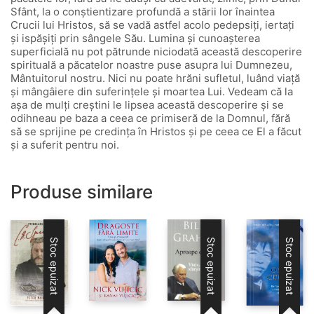
Sfânt, la o conștientizare profundă a stării lor înaintea
Crucii lui Hristos, să se vadă astfel acolo pedepsiți, iertați
și ispășiți prin sângele Său. Lumina și cunoașterea
superficială nu pot pătrunde niciodată această descoperire
spirituală a păcatelor noastre puse asupra lui Dumnezeu,
Mântuitorul nostru. Nici nu poate hrăni sufletul, luând viață
și mângâiere din suferințele și moartea Lui. Vedeam că la
așa de mulți creștini le lipsea această descoperire și se
odihneau pe baza a ceea ce primiseră de la Domnul, fără
să se sprijine pe credința în Hristos și pe ceea ce El a făcut
și a suferit pentru noi.
Produse similare
Stoc epuizat
Stoc epuizat
Stoc epuizat