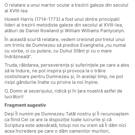
O relatare a unui martor ocular a trezirii galeze din secolul
al XVIII-lea
Howell Harris (1714-1773) a fost unul dintre principalii
lideri ai trezirii metodiste galeze din secolul al XVIII-lea,
alături de Daniel Rowland și William Williams Pantycelyn.
În această scurtă relatare, vedem creionat portretul unui
om trimis de Dumnezeu să predice Evanghelia „nu numai
cu vorbe, ci cu putere, cu Duhul Sfânt și cu o mare
îndrăzneală”.
Truda, răbdarea, perseverența și suferințele pe care a ales
să le îndure, ne pot inspira și provoca la o trăire
costisitoare pentru Dumnezeu și, în același timp, ne pot
risipi gândurile înalte cu privire la noi înșine.
O, Domn al secerișului, ridică și în țara noastră astfel de
lucrători!
Fragment sugestiv
Deși Îl numim pe Dumnezeu Tatăl nostru și Îl recunoaștem
ca fiind Cel ce are la dispoziție toate lucrurile și că
Scriptura este adevărată, totuși noi nu vrem să Îi dăm nici
acea încredere pe care o dăm oamenilor muritori,