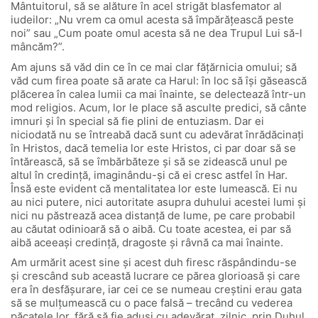
Mântuitorul, să se alăture în acel strigăt blasfemator al
iudeilor: „Nu vrem ca omul acesta să împărățească peste
noi” sau „Cum poate omul acesta să ne dea Trupul Lui să-l
mâncăm?”.
Am ajuns să văd din ce în ce mai clar fățărnicia omului; să
văd cum firea poate să arate ca Harul: în loc să își găsească
plăcerea în calea lumii ca mai înainte, se delectează într-un
mod religios. Acum, lor le place să asculte predici, să cânte
imnuri și în special să fie plini de entuziasm. Dar ei
niciodată nu se întreabă dacă sunt cu adevărat înrădăcinați
în Hristos, dacă temelia lor este Hristos, ci par doar să se
întărească, să se îmbărbăteze și să se zidească unul pe
altul în credință, imaginându-și că ei cresc astfel în Har.
Însă este evident că mentalitatea lor este lumească. Ei nu
au nici putere, nici autoritate asupra duhului acestei lumi și
nici nu păstrează acea distanță de lume, pe care probabil
au căutat odinioară să o aibă. Cu toate acestea, ei par să
aibă aceeași credință, dragoste și râvnă ca mai înainte.
Am urmărit acest sine și acest duh firesc răspândindu-se
și crescând sub această lucrare ce părea glorioasă și care
era în desfășurare, iar cei ce se numeau creștini erau gata
să se mulțumească cu o pace falsă – trecând cu vederea
păcatele lor, fără să fie aduși cu adevărat, zilnic, prin Duhul