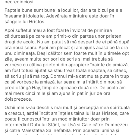
necredincioși.
Faptele bune sunt bune la locul lor, dar a te bizui pe ele
înseamnă idolatrie. Adevărata mântuire este doar în
sângele lui Hristos.
Apoi sufletul meu a fost foarte înviorat de primirea
călduroasă pe care am primit-o din partea unor prieteni
dragi de acolo. Nu am putut să mă despart de ei până după
ora nouă seara. Apoi am plecat și am ajuns acasă pe la ora
unu dimineața. Deși călătorisem foarte mult în ultimele opt
zile, aveam multe scrisori de scris și mai trebuia să
vorbesc cu câțiva prieteni din apropiere înainte de amiază,
am fost totuși ajutat să stau treaz toată noaptea, să citesc,
să scriu și să mă rog. Domnul mi-a dat multă putere în trup
ca să vorbesc la amiază, iar seara m-a întărit din nou să
predic lângă Hay, timp de aproape două ore. De acolo am
mai mers cinci mile și am ajuns în pat în jur de ora
doisprezece.
Ochii mei s-au deschis mai mult și percepția mea spirituală
a crescut, astfel încât am înțeles taina lui Isus Hristos, care
poate fi cunoscut într-un mod mântuitor doar prin
intermediul Duhului Sfânt, ca Ușă și Cale către Dumnezeu
și către Maiestatea Sa inefabilă. Prin această lumină și