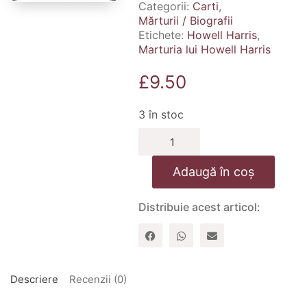
Categorii:
Carti
,
Mărturii / Biografii
Etichete:
Howell Harris
,
Marturia lui Howell Harris
£
9.50
3 în stoc
Cantitate
Marturia
lui
Adaugă în coș
Howell
Harris
Distribuie acest articol:
Descriere
Recenzii (0)