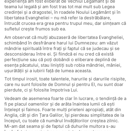
experiență am fost eliberat de Vechiul Legământ și de
teama lui legală și am fost tras tot mai mult sub Legea
credinței și a dragostei, în roadele Noului Legământ și în
libertatea Evangheliei – nu mă refer la destrăbălare,
întrucât crucea era grea pentru trupul meu, dar simțeam că
sufletul crește frumos sub ea.
Am observat că mulți abuzaseră de libertatea Evangheliei,
schimbând în desfrânare harul lui Dumnezeu: am văzut
mândrie spirituală între frați și faptul că se judecau și se
desconsiderau între ei. Și fiindcă ei nu cred că există
perfecțiune sau că poți dobândi o eliberare deplină de
esența păcatului, stau liniștiți sub robia mândriei, mâniei,
ușurătății și a iubirii față de lumea aceasta.
Tot timpul irosit, toate talentele, harurile și darurile risipite,
care nu sunt folosite de Domnul și pentru El, nu sunt doar
pierdute, ci și folosite împotriva Lui.
Vedeam de asemenea foarte clar în lucrare, o tendință de a
fi pe placul oamenilor și de arăta înaintea lumii că ești
înțelept și faimos. Foarte mulți prieteni apropiați, atât din
Anglia, cât și din Țara Galilor, își pierdeau simplitatea de la
început, cu toate că numărul învățătorilor creștea zilnic.
Mi-am dat seama și de faptul că duhurile multora s-au