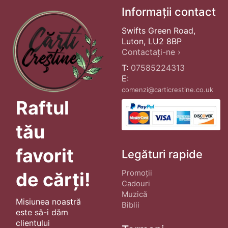
Informații contact
Swifts Green Road,
Luton, LU2 8BP
Contactați-ne ›
T:
07585224313
E:
comenzi@carticrestine.co.uk
Raftul
tău
favorit
Legături rapide
Promoții
de cărți!
Cadouri
Muzică
Misiunea noastră
Biblii
este să-i dăm
clientului