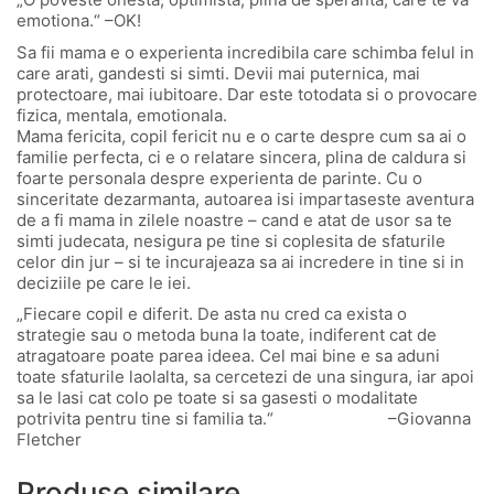
emotiona.“ –OK!
Sa fii mama e o experienta incredibila care schimba felul in
care arati, gandesti si simti. Devii mai puternica, mai
protectoare, mai iubitoare. Dar este totodata si o provocare
fizica, mentala, emotionala.
Mama fericita, copil fericit nu e o carte despre cum sa ai o
familie perfecta, ci e o relatare sincera, plina de caldura si
foarte personala despre experienta de parinte. Cu o
sinceritate dezarmanta, autoarea isi impartaseste aventura
de a fi mama in zilele noastre – cand e atat de usor sa te
simti judecata, nesigura pe tine si coplesita de sfaturile
celor din jur – si te incurajeaza sa ai incredere in tine si in
deciziile pe care le iei.
„Fiecare copil e diferit. De asta nu cred ca exista o
strategie sau o metoda buna la toate, indiferent cat de
atragatoare poate parea ideea. Cel mai bine e sa aduni
toate sfaturile laolalta, sa cercetezi de una singura, iar apoi
sa le lasi cat colo pe toate si sa gasesti o modalitate
potrivita pentru tine si familia ta.“ –Giovanna
Fletcher
Produse similare