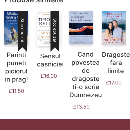
Stoc epuizat
Stoc epuizat
Cand
Dragoste
Parinti
Sensul
povestea
fara
puneti
casniciei
de
limite
piciorul
£
16.00
dragoste
in prag!
£
17.00
ti-o scrie
£
11.50
Dumnezeu
£
13.50