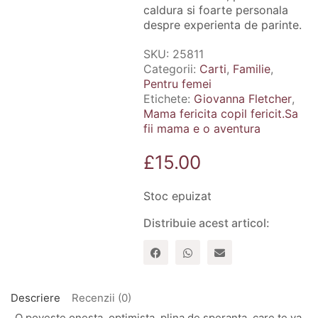
caldura si foarte personala
despre experienta de parinte.
SKU:
25811
Categorii:
Carti
,
Familie
,
Pentru femei
Etichete:
Giovanna Fletcher
,
Mama fericita copil fericit.Sa
fii mama e o aventura
£
15.00
Stoc epuizat
Distribuie acest articol:
Descriere
Recenzii (0)
„O poveste onesta, optimista, plina de speranta, care te va