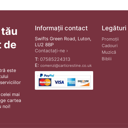
Informații contact
Legături
 tău
Swifts Green Road, Luton,
Promoții
t de
LU2 8BP
Cadouri
Contactați-ne ›
Muzică
Biblii
T:
07585224313
E:
comenzi@carticrestine.co.uk
tră este
ului
erviciilor
 celei mai
ege cartea
 noi!