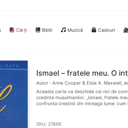
ă
Cărți
Biblii
Muzică
Cadouri
Ismael – fratele meu. O in
Autor : Anne Cooper & Elsie A. Maxwell, ed
Aceasta carte va deschide cai noi de comun
credinta musulmanilor. „Ismael, fratele me
confrunta crestinii din intreaga lume: cum
SKU:
21696