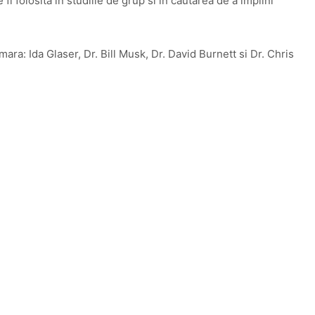
 folosita in studiile de grup si in cautarea de a implini
ra: Ida Glaser, Dr. Bill Musk, Dr. David Burnett si Dr. Chris