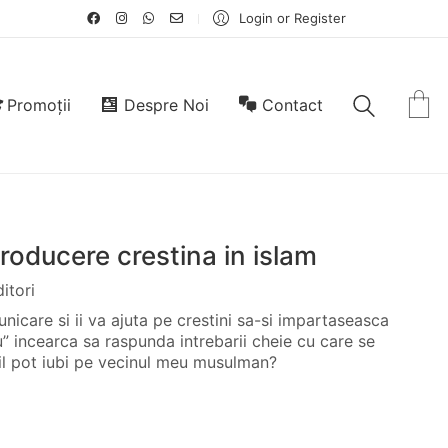
Login or Register
Promoții
Despre Noi
Contact
troducere crestina in islam
itori
icare si ii va ajuta pe crestini sa-si impartaseasca
u” incearca sa raspunda intrebarii cheie cu care se
 il pot iubi pe vecinul meu musulman?