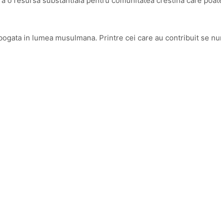
 o resursa substantiala pentru comunitatea crestina care poate fi
bogata in lumea musulmana. Printre cei care au contribuit se numa