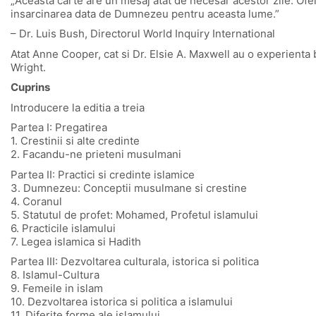
„Aceasta carte are un mesaj atat de necesar acestor zile. Ofera
insarcinarea data de Dumnezeu pentru aceasta lume.”
– Dr. Luis Bush, Directorul World Inquiry International
Atat Anne Cooper, cat si Dr. Elsie A. Maxwell au o experienta 
Wright.
Cuprins
Introducere la editia a treia
Partea I: Pregatirea
1. Crestinii si alte credinte
2. Facandu-ne prieteni musulmani
Partea II: Practici si credinte islamice
3. Dumnezeu: Conceptii musulmane si crestine
4. Coranul
5. Statutul de profet: Mohamed, Profetul islamului
6. Practicile islamului
7. Legea islamica si Hadith
Partea III: Dezvoltarea culturala, istorica si politica
8. Islamul-Cultura
9. Femeile in islam
10. Dezvoltarea istorica si politica a islamului
11. Diferite forme ale islamului