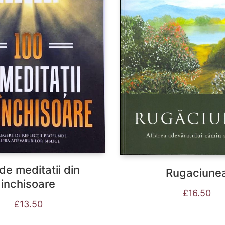
de meditatii din
Rugaciune
inchisoare
£
16.50
£
13.50