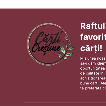
Raftul
favori
cărți!
Misiunea noas
să-i dăm client
oportunitatea s
de calitate în
achiziționarea
bune cărți. Al
ta preferată cu