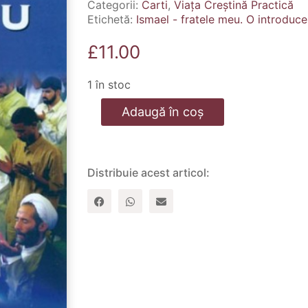
Categorii:
Carti
,
Viața Creștină Practică
Etichetă:
Ismael - fratele meu. O introduce
£
11.00
1 în stoc
Cantitate
Adaugă în coș
Ismael
-
fratele
meu.
O
Distribuie acest articol:
introducere
crestina
in
islam