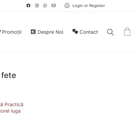
Login or Register
Promoții
Despre Noi
Contact
 fete
nă Practică
iorel Iuga