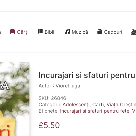
ă
Cărți
Biblii
Muzică
Cadouri
Incurajari si sfaturi pentru
Autor : Viorel Iuga
SKU:
26846
Categorii:
Adolescenți
,
Carti
,
Viața Crești
Etichete:
Incurajari si sfaturi pentru fete
,
V
£
5.50