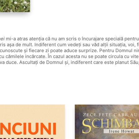
mei
mi-a atras atenţia că nu am scris o încurajare specială pentru
is aşa de mult. Indiferent cum vedeţi sau văd alţii situaţia, voi, 
 cunoscute şi fiecare zi poate aduce surprize. Pentru Domnul nim
 cu cămilele incărcate. În cazul acesta nu se poate circula cu vite
a duce. Ascultaţi de Domnul şi, indiferent care este planut Său,