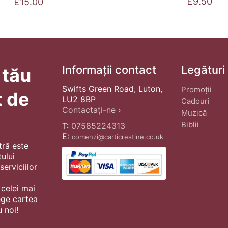
£
9.50
£
15.00
Informații contact
Legături
 tău
Swifts Green Road, Luton,
Promoții
t de
LU2 8BP
Cadouri
Contactați-ne ›
Muzică
Biblii
T:
07585224313
E:
comenzi@carticrestine.co.uk
tră este
ului
erviciilor
 celei mai
ege cartea
 noi!