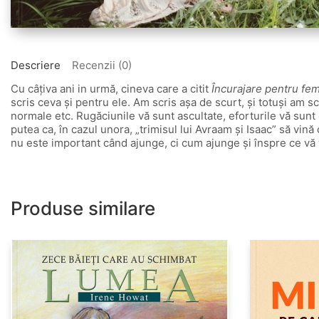
Descriere
Recenzii (0)
Cu câţiva ani in urmă, cineva care a citit
Încurajare pentru fe
scris ceva şi pentru ele. Am scris aşa de scurt, şi totuşi am scr
normale etc. Rugăciunile vă sunt ascultate, eforturile vă sunt
putea ca, în cazul unora, „trimisul lui Avraam şi Isaac” să vină
nu este important când ajunge, ci cum ajunge şi înspre ce vă v
Produse similare