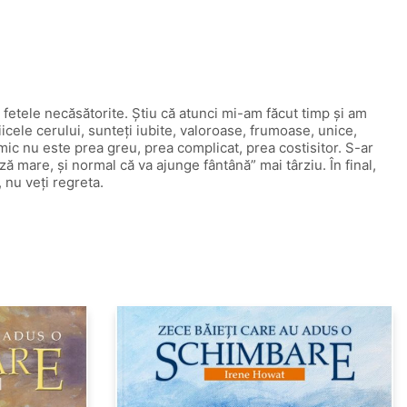
 fetele necăsătorite. Ştiu că atunci mi-am făcut timp şi am
fiicele cerului, sunteţi iubite, valoroase, frumoase, unice,
ic nu este prea greu, prea complicat, prea costisitor. S-ar
ză mare, şi normal că va ajunge fântână” mai târziu. În final,
 nu veţi regreta.