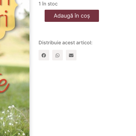
1 în stoc
Cantitate
Adaugă în coș
Incurajari
si
sfaturi
pentru
fete
Distribuie acest articol: