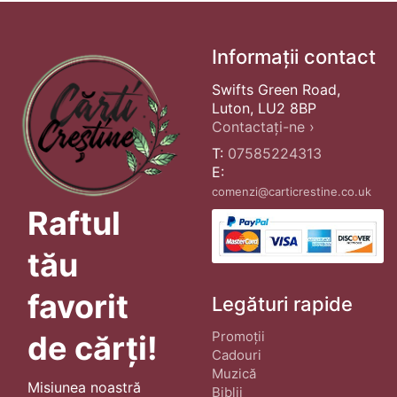
Informații contact
Swifts Green Road,
Luton, LU2 8BP
Contactați-ne ›
T:
07585224313
E:
comenzi@carticrestine.co.uk
Raftul
tău
favorit
Legături rapide
Promoții
de cărți!
Cadouri
Muzică
Misiunea noastră
Biblii