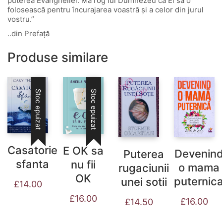
puterea Evangheliei. Mă rog lui Dumnezeu ca El să o
folosească pentru încurajarea voastră și a celor din jurul
vostru.”
..din Prefață
Produse similare
Stoc epuizat
Stoc epuizat
Casatorie
E OK sa
Devenin
Puterea
sfanta
nu fii
o mama
rugaciunii
OK
puternic
unei sotii
£
14.00
£
16.00
£
16.00
£
14.50