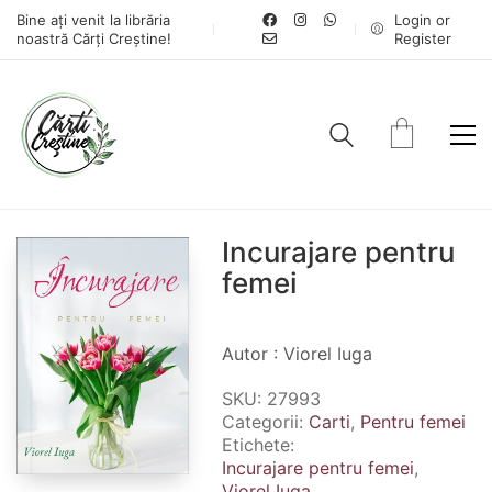
Bine ați venit la librăria
Login or
noastră Cărți Creștine!
Register
Incurajare pentru
femei
Autor : Viorel Iuga
SKU:
27993
Categorii:
Carti
,
Pentru femei
Etichete:
Incurajare pentru femei
,
Viorel Iuga