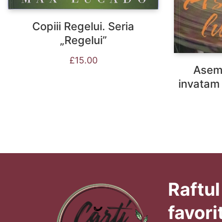
Copiii Regelui. Seria
„Regelui”
£
15.00
Aseme
invatam
Raftul
favori