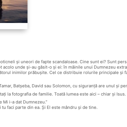
poticneli și uneori de fapte scandaloase. Cine sunt ei? Sunt perso
 acolo unde și-au găsit-o și ei: în mâinile unui Dumnezeu extraor
ul inimilor prăbușite. Cel ce distribuie rolurile principale și 
amar, Batșeba, David sau Solomon, cu siguranță are unul și pen
ți la fotografia de familie. Toată lumea este aici – chiar și Isus.
are Mi i-a dat Dumnezeu.”
tu faci parte din ea. Și El este mândru și de tine.