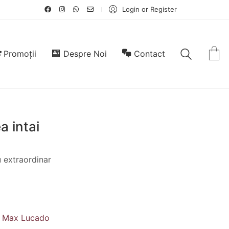
Login or Register
Promoții
Despre Noi
Contact
a intai
 extraordinar
,
Max Lucado