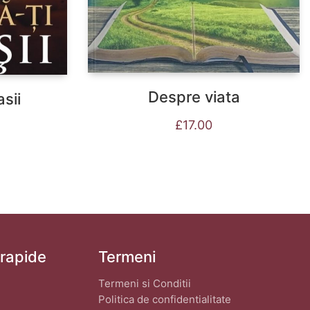
Despre viata
asii
£
17.00
 rapide
Termeni
Termeni si Conditii
Politica de confidentialitate