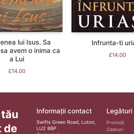
nea lui Isus. Sa
Infrunta-ti uri
 sa avem o inima ca
£
14.00
a Lui
£
14.00
Informații contact
Legături
 tău
Swifts Green Road, Luton,
Promoții
t de
LU2 8BP
Cadouri