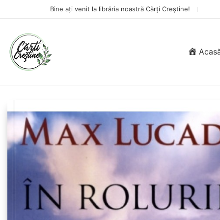
Bine ați venit la librăria noastră Cărți Creștine!
Acas