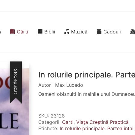
ă
Cărți
Biblii
Muzică
Cadouri
Stoc epuizat
In rolurile principale. Parte
Autor : Max Lucado
Oameni obisnuiti in mainile unui Dumnezeu
SKU:
23128
Categorii:
Carti
,
Viața Creștină Practică
Etichete:
In rolurile principale. Partea intai