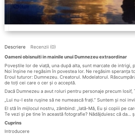
Descriere
Recenzii (0)
Oameni obisnuiti in mainile unui Dumnezeu extraordinar
Poveștile lor de viață, una după alta, sunt marcate de intrigi, 
Noi înșine ne regăsim în povestea lor. Ne regăsim speranța tot
Eroul tuturor: Dumnezeu. Creatorul. Modelatorul. Răscumpărător
de toți cei care o cer și o acceptă.
Dacă Dumnezeu a avut roluri pentru personaje precum Iosif, T
„Lui nu-I este rușine să ne numească frați.” Suntem și noi invita
El stă în mijlocul nostru, zâmbind: „Iată-Mă, Eu și copiii pe c
Te vezi și pe tine în această fotografie? Nădăjduiesc că da… și 
Cuprins
Introducere