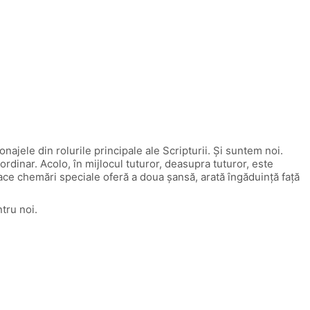
najele din rolurile principale ale Scripturii. Și suntem noi.
dinar. Acolo, în mijlocul tuturor, deasupra tuturor, este
face chemări speciale oferă a doua șansă, arată îngăduință față
tru noi.