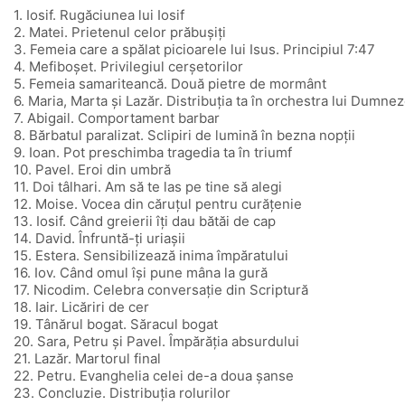
1. Iosif. Rugăciunea lui Iosif
2. Matei. Prietenul celor prăbușiți
3. Femeia care a spălat picioarele lui Isus. Principiul 7:47
4. Mefiboșet. Privilegiul cerșetorilor
5. Femeia samariteancă. Două pietre de mormânt
6. Maria, Marta și Lazăr. Distribuția ta în orchestra lui Dumne
7. Abigail. Comportament barbar
8. Bărbatul paralizat. Sclipiri de lumină în bezna nopții
9. Ioan. Pot preschimba tragedia ta în triumf
10. Pavel. Eroi din umbră
11. Doi tâlhari. Am să te las pe tine să alegi
12. Moise. Vocea din căruțul pentru curățenie
13. Iosif. Când greierii îți dau bătăi de cap
14. David. Înfruntă-ți uriașii
15. Estera. Sensibilizează inima împăratului
16. Iov. Când omul își pune mâna la gură
17. Nicodim. Celebra conversație din Scriptură
18. Iair. Licăriri de cer
19. Tânărul bogat. Săracul bogat
20. Sara, Petru și Pavel. Împărăția absurdului
21. Lazăr. Martorul final
22. Petru. Evanghelia celei de-a doua șanse
23. Concluzie. Distribuția rolurilor