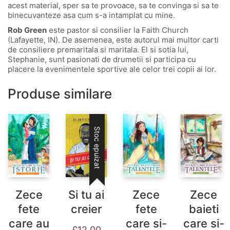
acest material, sper sa te provoace, sa te convinga si sa te
binecuvanteze asa cum s-a intamplat cu mine.
Rob Green
este pastor si consilier la Faith Church
(Lafayette, IN). De asemenea, este autorul mai multor carti
de consiliere premaritala si maritala. El si sotia lui,
Stephanie, sunt pasionati de drumetii si participa cu
placere la evenimentele sportive ale celor trei copii ai lor.
Produse similare
Stoc epuizat
Zece
Si tu ai
Zece
Zece
fete
creier
fete
baieti
care au
care si-
care si-
£
12.00