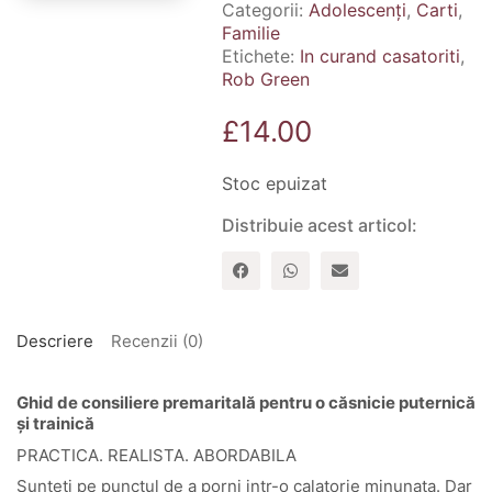
Categorii:
Adolescenți
,
Carti
,
Familie
Etichete:
In curand casatoriti
,
Rob Green
£
14.00
Stoc epuizat
Distribuie acest articol:
Descriere
Recenzii (0)
Ghid de consiliere premaritală pentru o căsnicie puternică
și trainică
PRACTICA. REALISTA. ABORDABILA
Sunteti pe punctul de a porni intr-o calatorie minunata. Dar