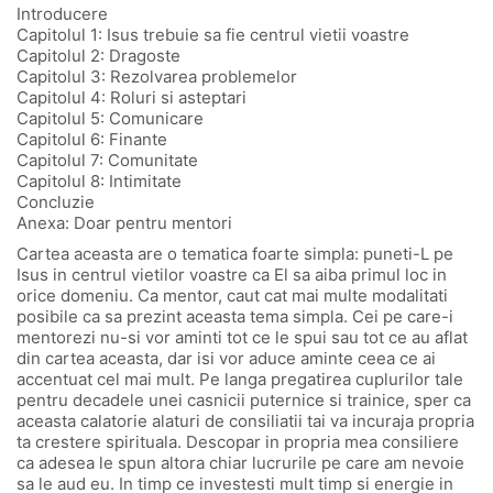
Introducere
Capitolul 1: Isus trebuie sa fie centrul vietii voastre
Capitolul 2: Dragoste
Capitolul 3: Rezolvarea problemelor
Capitolul 4: Roluri si asteptari
Capitolul 5: Comunicare
Capitolul 6: Finante
Capitolul 7: Comunitate
Capitolul 8: Intimitate
Concluzie
Anexa: Doar pentru mentori
Cartea aceasta are o tematica foarte simpla: puneti-L pe
Isus in centrul vietilor voastre ca El sa aiba primul loc in
orice domeniu. Ca mentor, caut cat mai multe modalitati
posibile ca sa prezint aceasta tema simpla. Cei pe care-i
mentorezi nu-si vor aminti tot ce le spui sau tot ce au aflat
din cartea aceasta, dar isi vor aduce aminte ceea ce ai
accentuat cel mai mult. Pe langa pregatirea cuplurilor tale
pentru decadele unei casnicii puternice si trainice, sper ca
aceasta calatorie alaturi de consiliatii tai va incuraja propria
ta crestere spirituala. Descopar in propria mea consiliere
ca adesea le spun altora chiar lucrurile pe care am nevoie
sa le aud eu. In timp ce investesti mult timp si energie in