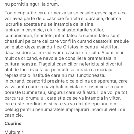
nu porniti singuri la drum.
Toate cuplurile care urmeaza sa se casatoreasca spera ca
vor avea parte de o casnicie fericita si durabila, doar ca
lucrurile acestea nu se intampla de la sine.
Iubirea in casnicie, rolurile si asteptarile sotilor,
comunicarea, finantele, intimitatea si comunitatea sunt
chestiuni pe care cei care vor fi in curand casatoriti trebuie
sa le abordeze avandu-l pe Cristos in centrul vietii lor,
daca isi doresc intr-adevar o casnicie fericita. Acum, mai
mult ca oricand, e nevoie de consiliere premaritala in
cultura noastra. Flagelul casniciilor nefericite si divortul
atat de facil i-au facut pe multi sa creada ca mariajul
reprezinta o institutie care nu mai functioneaza.
In curand, casatoriti prezinta o cale plina de speranta, care
va va arata cum sa navighati in viata de casnicie asa cum
doreste Dumnezeu, singurul care va fi alaturi de voi pe tot
parcursul drumului, care stie ce se va intampla in viitor,
care este credincios si care va va da intelepciune din
belsug pentru nenumaratele imprejurari incadrul vietii de
casnicie.
Cuprins
Multumiri