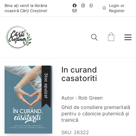
Bine ați venit la librăria
Login or
noastră Cărți Creștine!
Register
In curand
Stoc epuizat
casatoriti
Autor : Rob Green
Ghid de consiliere premaritală
pentru o căsnicie puternică și
trainică
SKU:
26322