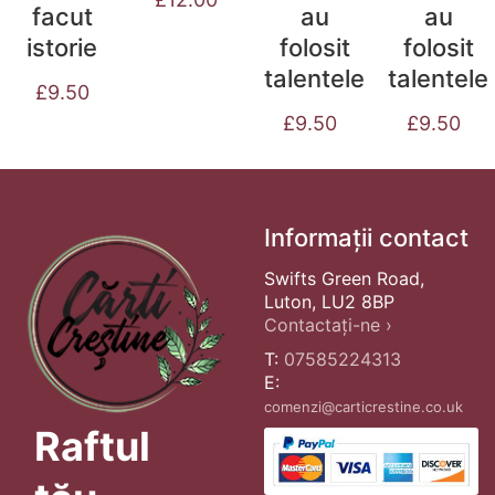
facut
au
au
istorie
folosit
folosit
talentele
talentele
£
9.50
£
9.50
£
9.50
Informații contact
Swifts Green Road,
Luton, LU2 8BP
Contactați-ne ›
T:
07585224313
E:
comenzi@carticrestine.co.uk
Raftul