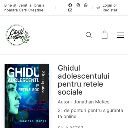
Bine ați venit la librăria
Login or
noastră Cărți Creștine!
Register
Ghidul
Stoc epuizat
adolescentului
pentru retele
sociale
Autor : Jonathan McKee
21 de ponturi pentru siguranta
ta online