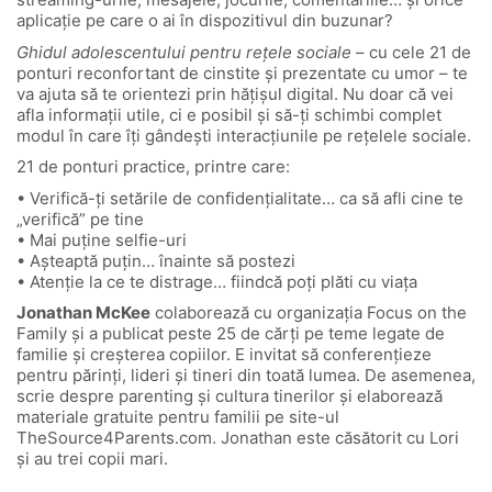
aplicație pe care o ai în dispozitivul din buzunar?
Ghidul adolescentului pentru rețele sociale
– cu cele 21 de
ponturi reconfortant de cinstite și prezentate cu umor – te
va ajuta să te orientezi prin hățișul digital. Nu doar că vei
afla informații utile, ci e posibil și să-ți schimbi complet
modul în care îți gândești interacțiunile pe rețelele sociale.
21 de ponturi practice, printre care:
• Verifică-ți setările de confidențialitate… ca să afli cine te
„verifică” pe tine
• Mai puține selfie-uri
• Așteaptă puțin… înainte să postezi
• Atenție la ce te distrage… fiindcă poți plăti cu viața
Jonathan McKee
colaborează cu organizația Focus on the
Family și a publicat peste 25 de cărți pe teme legate de
familie și creșterea copiilor. E invitat să conferențieze
pentru părinți, lideri și tineri din toată lumea. De asemenea,
scrie despre parenting și cultura tinerilor și elaborează
materiale gratuite pentru familii pe site-ul
TheSource4Parents.com. Jonathan este căsătorit cu Lori
și au trei copii mari.