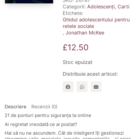
SKU:
26787
Categorii:
Adolescenți
,
Carti
Etichete:
Ghidul adolescentului pentru
retele sociale
,
Jonathan McKee
£
12.50
Stoc epuizat
Distribuie acest articol:
Descriere
Recenzii (0)
21 de ponturi pentru siguranța ta online
Ai regretat vreodată ce ai postat?
Hai să nu ne ascundem. Cât de inteligent îți gestionezi
streaming-urile, mesajele, jocurile, comentariile… și orice