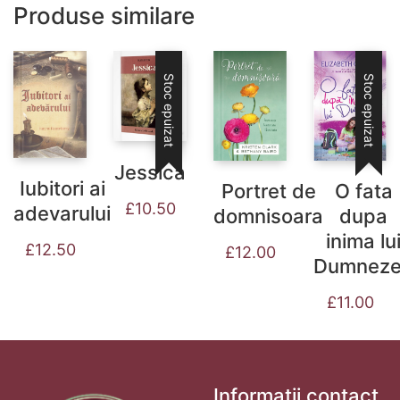
Produse similare
Stoc epuizat
Stoc epuizat
Jessica
Iubitori ai
Portret de
O fata
£
10.50
adevarului
domnisoara
dupa
inima lu
£
12.50
£
12.00
Dumnez
£
11.00
Informații contact