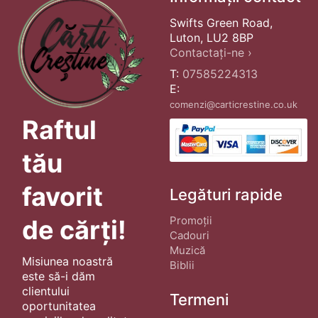
Swifts Green Road,
Luton, LU2 8BP
Contactați-ne ›
T:
07585224313
E:
comenzi@carticrestine.co.uk
Raftul
tău
favorit
Legături rapide
Promoții
de cărți!
Cadouri
Muzică
Misiunea noastră
Biblii
este să-i dăm
clientului
Termeni
oportunitatea