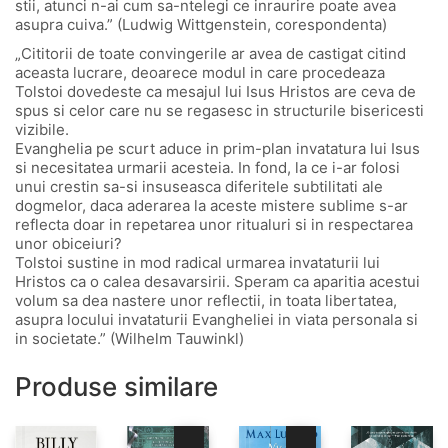
stii, atunci n-ai cum sa-ntelegi ce inraurire poate avea
asupra cuiva.” (Ludwig Wittgenstein, corespondenta)
„Cititorii de toate convingerile ar avea de castigat citind
aceasta lucrare, deoarece modul in care procedeaza
Tolstoi dovedeste ca mesajul lui Isus Hristos are ceva de
spus si celor care nu se regasesc in structurile bisericesti
vizibile.
Evanghelia pe scurt aduce in prim-plan invatatura lui Isus
si necesitatea urmarii acesteia. In fond, la ce i-ar folosi
unui crestin sa-si insuseasca diferitele subtilitati ale
dogmelor, daca aderarea la aceste mistere sublime s-ar
reflecta doar in repetarea unor ritualuri si in respectarea
unor obiceiuri?
Tolstoi sustine in mod radical urmarea invataturii lui
Hristos ca o calea desavarsirii. Speram ca aparitia acestui
volum sa dea nastere unor reflectii, in toata libertatea,
asupra locului invataturii Evangheliei in viata personala si
in societate.” (Wilhelm Tauwinkl)
Produse similare