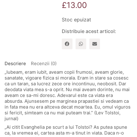
£
13.00
Stoc epuizat
Distribuie acest articol:
Descriere
Recenzii (0)
„Iubeam, eram iubit, aveam copii frumosi, aveam glorie,
sanatate, vigoare fizica si morala. Eram in stare sa cosesc
ca un taran, sa lucrez zece ore incontinuu, neobosit. Dar
deodata viata mea s-a oprit. Nu mai aveam dorinte, nu mai
aveam ce sa-mi doresc. Adevarul este ca viata era
absurda. Ajunsesem pe marginea prapastiei si vedeam ca
in fata mea nu era altceva decat moartea. Eu, omul viguros
si fericit, simteam ca nu mai puteam trai.” (Lev Tolstoi,
jurnal)
„Ai citit Evanghelia pe scurt a lui Tolstoi? As putea spune
ca, la vremea ei, cartea asta m-a tinut in viata. Daca n-o