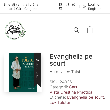
Bine ați venit la librăria
Login or
noastră Cărți Creștine!
Register
Evanghelia pe
Stoc epuizat
scurt
Autor : Lev Tolstoi
SKU:
24936
Categorii:
Carti
,
Viața Creștină Practică
Etichete:
Evanghelia pe scurt
,
Lev Tolstoi