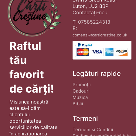
Luton, LU2 8BP
Contactați-ne ›
T:
07585224313
E:
comenzi@carticrestine.co.uk
Raftul
tău
favorit
Legături rapide
Promoții
de cărți!
Cadouri
Muzică
Misiunea noastră
Biblii
este să-i dăm
clientului
Termeni
oportunitatea
serviciilor de calitate
Termeni si Conditii
în achiziționarea
Politica de confidentialitate