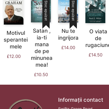
Stoc epuizat
Stoc epuizat
Satan ,
Nu te
O viata
Motivul
ia-ti
ingrijora
de
sperantei
mana
rugaciun
mele
£
14.00
de pe
£
14.50
£
12.00
minunea
mea!
£
10.50
Informații contact
Swifts Green Road,