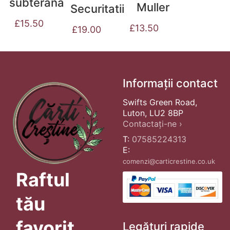
subterana
Muller
Securitatii
£
15.50
£
13.50
£
19.00
Informații contact
Swifts Green Road,
Luton, LU2 8BP
Contactați-ne ›
T:
07585224313
E:
comenzi@carticrestine.co.uk
Raftul
tău
favorit
Legături rapide