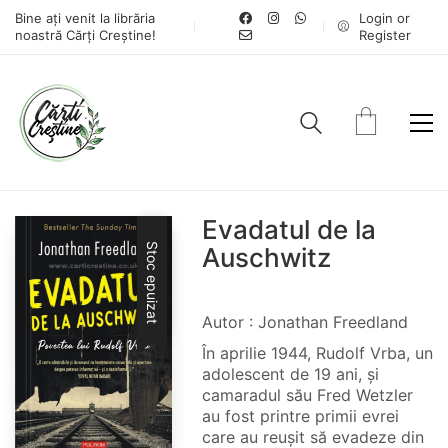
Bine ați venit la librăria
Login or
noastră Cărți Creștine!
Register
Evadatul de la
Stoc epuizat
Auschwitz
Autor : Jonathan Freedland
În aprilie 1944, Rudolf Vrba, un
adolescent de 19 ani, și
camaradul său Fred Wetzler
au fost printre primii evrei
care au reușit să evadeze din