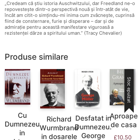
„Credeam că știu istoria Auschwitzului, dar Freedland ne-o
repovestește dintr-o perspectivă nouă și într-atât de vie,
încât am citit-o simțindu-mi inima cum zvâcnește, cuprinsă
fiind de consternare, furie și disperare – dar și de
admirație pentru această manifestare viguroasă a
rezistenței dârze a spiritului uman.” (Tracy Chevalier)
Produse similare
Stoc epuizat
Cu
Aproape
Desfatat in
Richard
Dumnezeu
de casa
Dumnezeu.
Wurmbrand
in
George
in dosarele
£
10.50