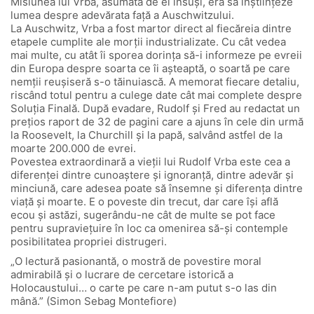
Misiunea lui Vrba, asumată de el însuși, era să înștiințeze
lumea despre adevărata față a Auschwitzului.
La Auschwitz, Vrba a fost martor direct al fiecăreia dintre
etapele cumplite ale morții industrializate. Cu cât vedea
mai multe, cu atât îi sporea dorința să-i informeze pe evreii
din Europa despre soarta ce îi așteaptă, o soartă pe care
nemții reușiseră s-o tăinuiască. A memorat fiecare detaliu,
riscând totul pentru a culege date cât mai complete despre
Soluția Finală. După evadare, Rudolf și Fred au redactat un
prețios raport de 32 de pagini care a ajuns în cele din urmă
la Roosevelt, la Churchill și la papă, salvând astfel de la
moarte 200.000 de evrei.
Povestea extraordinară a vieții lui Rudolf Vrba este cea a
diferenței dintre cunoaștere și ignoranță, dintre adevăr și
minciună, care adesea poate să însemne și diferența dintre
viață și moarte. E o poveste din trecut, dar care își află
ecou și astăzi, sugerându-ne cât de multe se pot face
pentru supraviețuire în loc ca omenirea să-și contemple
posibilitatea propriei distrugeri.
„O lectură pasionantă, o mostră de povestire moral
admirabilă și o lucrare de cercetare istorică a
Holocaustului… o carte pe care n-am putut s-o las din
mână.” (Simon Sebag Montefiore)