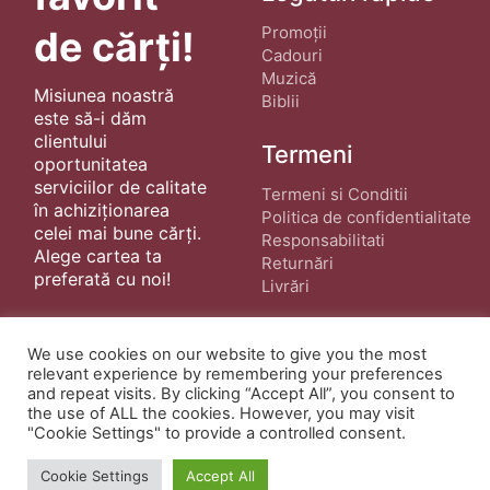
Promoții
de cărți!
Cadouri
Muzică
Misiunea noastră
Biblii
este să-i dăm
clientului
Termeni
oportunitatea
serviciilor de calitate
Termeni si Conditii
în achiziționarea
Politica de confidentialitate
celei mai bune cărți.
Responsabilitati
Alege cartea ta
Returnări
preferată cu noi!
Livrări
We use cookies on our website to give you the most
relevant experience by remembering your preferences
and repeat visits. By clicking “Accept All”, you consent to
the use of ALL the cookies. However, you may visit
"Cookie Settings" to provide a controlled consent.
© Copyright 2022 ·
Cărți Creștine
| Creat de
wphostee.uk
· Toate Drepturile Rezervate
Cookie Settings
Accept All