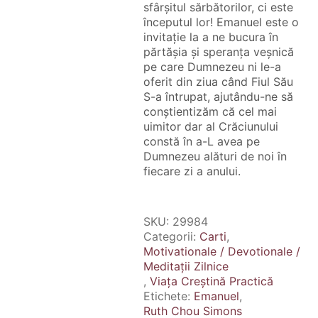
sfârșitul sărbătorilor, ci este
începutul lor! Emanuel este o
invitație la a ne bucura în
părtășia și speranța veșnică
pe care Dumnezeu ni le-a
oferit din ziua când Fiul Său
S-a întrupat, ajutându-ne să
conștientizăm că cel mai
uimitor dar al Crăciunului
constă în a-L avea pe
Dumnezeu alături de noi în
fiecare zi a anului.
SKU:
29984
Categorii:
Carti
,
Motivationale / Devotionale /
Meditații Zilnice
,
Viața Creștină Practică
Etichete:
Emanuel
,
Ruth Chou Simons