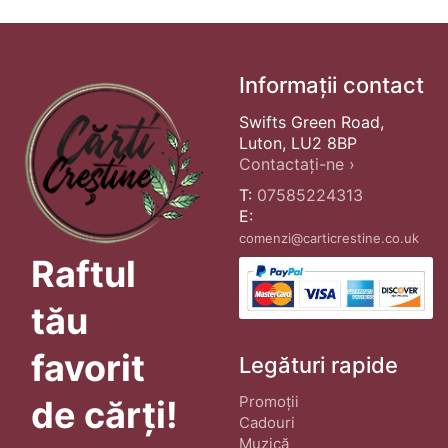
Informații contact
Swifts Green Road,
Luton, LU2 8BP
Contactați-ne ›
T:
07585224313
E:
comenzi@carticrestine.co.uk
Raftul
tău
favorit
Legături rapide
Promoții
de cărți!
Cadouri
Muzică