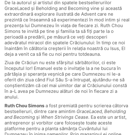
De la autorul și artistul din spatele bestsellerurilor
GraceLaced și Beholding and Becoming vine și această
extraordinară explorare ilustrată de Advent care ne
prezintă ce înseamnă să experimentezi în mod intim și real
prezența lui Dumnezeu în viața de fiecare zi. Ruth Chou
Simons te invită pe tine și familia ta să fiți parte la o
perioadă a predării, pe măsură ce veți descoperi
adevăratul miracol din spatele Crăciunului: în timp ce noi
înaintăm în călătoria creșterii în relația noastră cu Isus, El
deja a venit ca să fie cu noi pentru totdeauna.
Ziua de Crăciun nu este sfârșitul sărbătorilor, ci este
începutul lor! Emanuel este o invitație la a ne bucura în
părtășia și speranța veșnică pe care Dumnezeu ni le-a
oferit din ziua când Fiul Său S-a întrupat, ajutându-ne să
conștientizăm că cel mai uimitor dar al Crăciunului constă
în a-L avea pe Dumnezeu alături de noi în fiecare zi a
anului.
Ruth Chou Simons
a fost premiată pentru scrierea câtorva
bestselleruri, dintre care amintim
GraceLaced, Beholding
and Becoming
și
When Strivings Cease.
Ea este un artist,
antreprenor și vorbitor care folosește toate aceste
platforme pentru a planta sămânța Cuvântului lui
Dumnezeu în inima oamenilor. Prin magazinul ei online