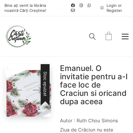
Bine ați venit la librăria
Login or
noastră Cărți Creștine!
Register
Emanuel. O
Stoc epuizat
invitatie pentru a-I
face loc de
Craciun si oricand
dupa aceea
Autor : Ruth Chou Simons
Ziua de Crăciun nu este