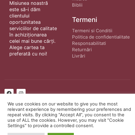
Misiunea noastră
Biblii
este să-i dăm
clientului
Termeni
oportunitatea
serviciilor de calitate
Termeni si Conditii
în achiziționarea
Politica de confidentialitate
celei mai bune cărți.
Responsabilitati
Alege cartea ta
Returnări
preferată cu noi!
Livrări
© Copyright 2022 ·
Cărți Creștine
| Creat de
wphostee.uk
· Toate Drepturile Rezervate
We use cookies on our website to give you the most
relevant experience by remembering your preferences and
repeat visits. By clicking “Accept All”, you consent to the
use of ALL the cookies. However, you may visit "Cookie
Settings" to provide a controlled consent.