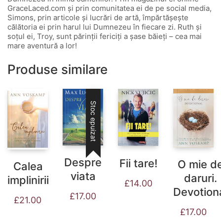
GraceLaced.com și prin comunitatea ei de pe social media,
Simons, prin articole și lucrări de artă, împărtășește
călătoria ei prin harul lui Dumnezeu în fiecare zi. Ruth și
soțul ei, Troy, sunt părinții fericiți a șase băieți – cea mai
mare aventură a lor!
Produse similare
Stoc epuizat
Despre
Fii tare!
O mie d
Calea
viata
daruri.
implinirii
£
14.00
Devotion
£
17.00
£
21.00
£
17.00