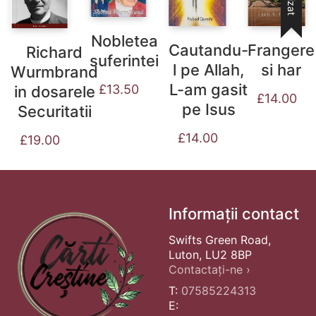
Nobletea
Cautandu-
Frangere
Richard
suferintei
l pe Allah,
si har
Wurmbrand
L-am gasit
£
13.50
in dosarele
£
14.00
pe Isus
Securitatii
£
14.00
£
19.00
Informații contact
Swifts Green Road,
Luton, LU2 8BP
Contactați-ne ›
T:
07585224313
E: