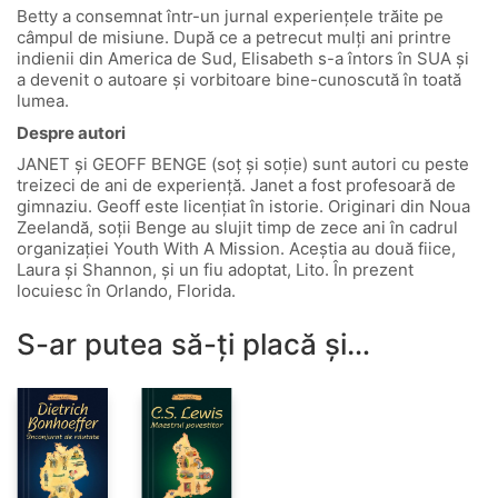
Betty a consemnat într-un jurnal experiențele trăite pe
câmpul de misiune. După ce a petrecut mulți ani printre
indienii din America de Sud, Elisabeth s-a întors în SUA și
a devenit o autoare și vorbitoare bine-cunoscută în toată
lumea.
Despre autori
JANET și GEOFF BENGE (soț și soție) sunt autori cu peste
treizeci de ani de experiență. Janet a fost profesoară de
gimnaziu. Geoff este licențiat în istorie. Originari din Noua
Zeelandă, soții Benge au slujit timp de zece ani în cadrul
organizației Youth With A Mission. Aceștia au două fiice,
Laura și Shannon, și un fiu adoptat, Lito. În prezent
locuiesc în Orlando, Florida.
S-ar putea să-ți placă și…