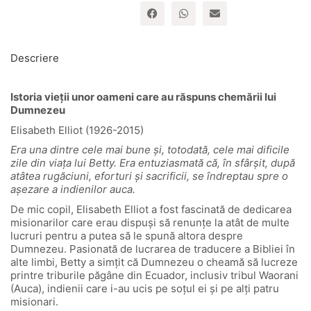
-
seria
Biografii
Descriere
Istoria vieții unor oameni care au răspuns chemării lui
Dumnezeu
Elisabeth Elliot (1926-2015)
Era una dintre cele mai bune și, totodată, cele mai dificile
zile din viața lui Betty. Era entuziasmată că, în sfârșit, după
atâtea rugăciuni, eforturi și sacrificii, se îndreptau spre o
așezare a indienilor auca.
De mic copil, Elisabeth Elliot a fost fascinată de dedicarea
misionarilor care erau dispuși să renunțe la atât de multe
lucruri pentru a putea să le spună altora despre
Dumnezeu. Pasionată de lucrarea de traducere a Bibliei în
alte limbi, Betty a simțit că Dumnezeu o cheamă să lucreze
printre triburile păgâne din Ecuador, inclusiv tribul Waorani
(Auca), indienii care i-au ucis pe soțul ei și pe alți patru
misionari.