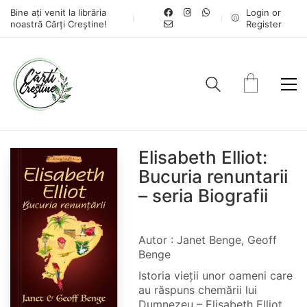
Bine ați venit la librăria
Login or
noastră Cărți Creștine!
Register
Elisabeth Elliot:
Bucuria renuntarii
– seria Biografii
Autor : Janet Benge, Geoff
Benge
Istoria vieții unor oameni care
au răspuns chemării lui
Dumnezeu – Elisabeth Elliot