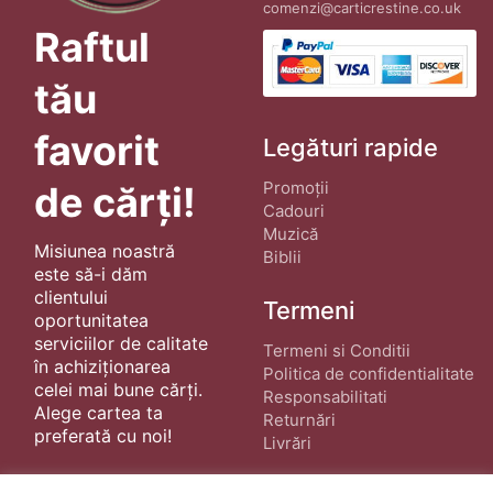
comenzi@carticrestine.co.uk
Raftul
tău
favorit
Legături rapide
Promoții
de cărți!
Cadouri
Muzică
Misiunea noastră
Biblii
este să-i dăm
clientului
Termeni
oportunitatea
serviciilor de calitate
Termeni si Conditii
în achiziționarea
Politica de confidentialitate
celei mai bune cărți.
Responsabilitati
Alege cartea ta
Returnări
preferată cu noi!
Livrări