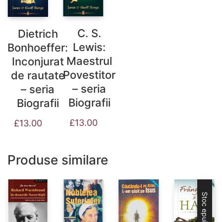
C. S.
Dietrich
Lewis:
Bonhoeffer:
Maestrul
Inconjurat
Povestitor
de rautate
– seria
– seria
Biografii
Biografii
£
13.00
£
13.00
Produse similare
Stoc epuizat