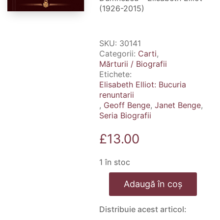
(1926-2015)
SKU:
30141
Categorii:
Carti
,
Mărturii / Biografii
Etichete:
Elisabeth Elliot: Bucuria
renuntarii
,
Geoff Benge
,
Janet Benge
,
Seria Biografii
£
13.00
1 în stoc
Cantitate
Adaugă în coș
Elisabeth
Elliot:
Bucuria
Distribuie acest articol:
renuntarii