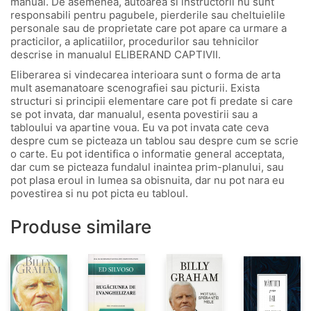
manual. De asemenea, autoarea si instructorii nu sunt
responsabili pentru pagubele, pierderile sau cheltuielile
personale sau de proprietate care pot apare ca urmare a
practicilor, a aplicatiilor, procedurilor sau tehnicilor
descrise in manualul ELIBERAND CAPTIVII.
Eliberarea si vindecarea interioara sunt o forma de arta
mult asemanatoare scenografiei sau picturii. Exista
structuri si principii elementare care pot fi predate si care
se pot invata, dar manualul, esenta povestirii sau a
tabloului va apartine voua. Eu va pot invata cate ceva
despre cum se picteaza un tablou sau despre cum se scrie
o carte. Eu pot identifica o informatie general acceptata,
dar cum se picteaza fundalul inaintea prim-planului, sau
pot plasa eroul in lumea sa obisnuita, dar nu pot nara eu
povestirea si nu pot picta eu tabloul.
Produse similare