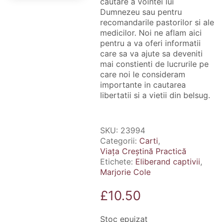
cautare a vointei lui
Dumnezeu sau pentru
recomandarile pastorilor si ale
medicilor. Noi ne aflam aici
pentru a va oferi informatii
care sa va ajute sa deveniti
mai constienti de lucrurile pe
care noi le consideram
importante in cautarea
libertatii si a vietii din belsug.
SKU:
23994
Categorii:
Carti
,
Viața Creștină Practică
Etichete:
Eliberand captivii
,
Marjorie Cole
£
10.50
Stoc epuizat