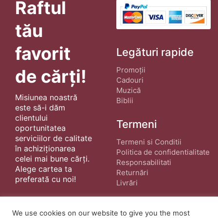
Raftul
tău
favorit
Legături rapide
Promoții
de cărți!
Cadouri
Muzică
Misiunea noastră
Biblii
este să-i dăm
clientului
Termeni
oportunitatea
serviciilor de calitate
Termeni si Conditii
în achiziționarea
Politica de confidentialitate
celei mai bune cărți.
Responsabilitati
Alege cartea ta
Returnări
preferată cu noi!
Livrări
We use cookies on our website to give you the most