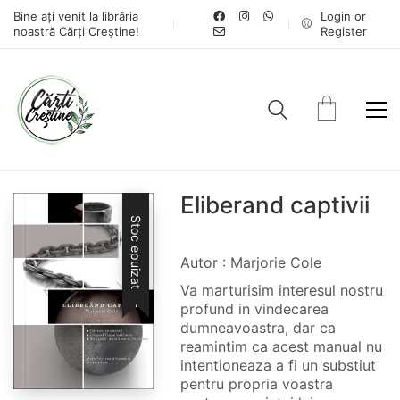
Bine ați venit la librăria
Login or
noastră Cărți Creștine!
Register
Eliberand captivii
Stoc epuizat
Autor : Marjorie Cole
Va marturisim interesul nostru
profund in vindecarea
dumneavoastra, dar ca
reamintim ca acest manual nu
intentioneaza a fi un substiut
pentru propria voastra