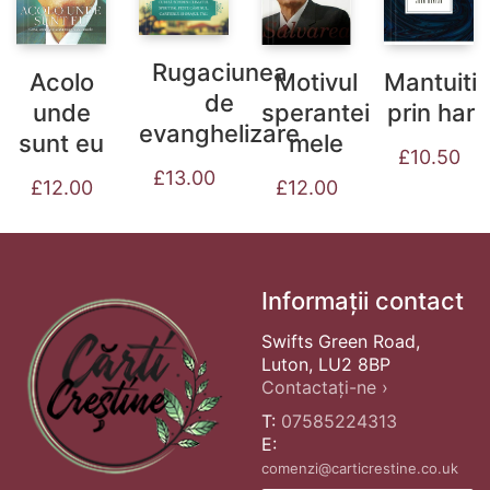
Rugaciunea
Acolo
Motivul
Mantuiti
de
unde
sperantei
prin har
evanghelizare
sunt eu
mele
£
10.50
£
13.00
£
12.00
£
12.00
Informații contact
Swifts Green Road,
Luton, LU2 8BP
Contactați-ne ›
T:
07585224313
E:
comenzi@carticrestine.co.uk