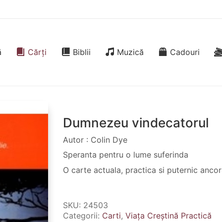
ă
Cărți
Biblii
Muzică
Cadouri
Dumnezeu vindecatorul
Autor : Colin Dye
Speranta pentru o lume suferinda
O carte actuala, practica si puternic ancora
SKU:
24503
Categorii:
Carti
,
Viața Creștină Practică