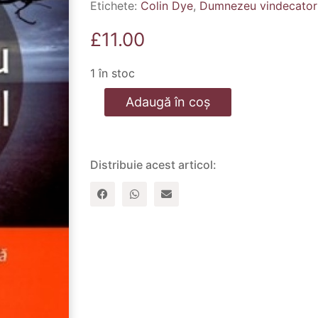
Etichete:
Colin Dye
,
Dumnezeu vindecator
£
11.00
1 în stoc
Cantitate
Adaugă în coș
Dumnezeu
vindecatorul
Distribuie acest articol: