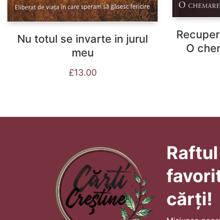
Recupera
Nu totul se invarte in jurul
O chem
meu
£
13.00
Raftul
favori
cărți!