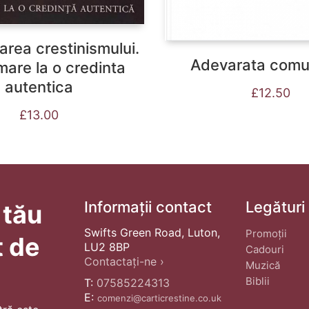
rea crestinismului.
Adevarata comu
are la o credinta
autentica
£
12.50
£
13.00
Informații contact
Legături
 tău
Swifts Green Road, Luton,
Promoții
t de
LU2 8BP
Cadouri
Contactați-ne ›
Muzică
Biblii
T:
07585224313
E:
comenzi@carticrestine.co.uk