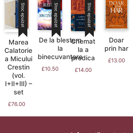
Stoc epuizat
Stoc epuizat
Stoc epuizat
De la blestem
Doar
Chemat
Marea
la
prin har
la a
Calatorie
binecuvantare
predica
a Micului
£
13.00
Crestin
£
10.50
£
14.00
(vol.
I+II+III) –
set
£
76.00