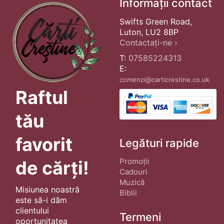
Informații contact
Swifts Green Road,
Luton, LU2 8BP
Contactați-ne ›
T:
07585224313
E:
comenzi@carticrestine.co.uk
Raftul
tău
favorit
Legături rapide
Promoții
de cărți!
Cadouri
Muzică
Misiunea noastră
Biblii
este să-i dăm
clientului
Termeni
oportunitatea