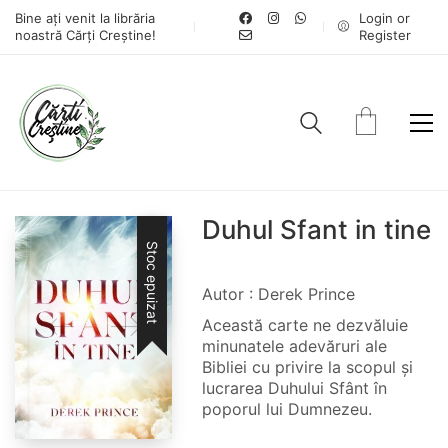
Bine ați venit la librăria
Login or
noastră Cărți Creștine!
Register
Duhul Sfant in tine
Stoc epuizat
Autor : Derek Prince
Această carte ne dezvăluie
minunatele adevăruri ale
Bibliei cu privire la scopul și
lucrarea Duhului Sfânt în
poporul lui Dumnezeu.