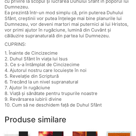
cu privire la scopul și lucrarea Duhului Sfânt în poporul lui
Dumnezeu.
Ea prezintă într-un mod simplu că, prin puterea Duhului
Sfânt, creștinii vor putea înțelege mai bine planurile lui
Dumnezeu, vor deveni martori mai puternici ai lui Hristos,
vor primi ajutor în rugăciune, lumină din Cuvânt și
călăuzire supranaturală din partea lui Dumnezeu.
CUPRINS:
1. Înainte de Cincizecime
2. Duhul Sfânt în viața lui Isus
3. Ce s-a întâmplat de Cincizecime
4. Ajutorul nostru care locuiește în noi
5. Revelație din Scriptură
6. Trecând la un nivel supranatural
7. Ajutor în rugăciune
8. Viață și sănătate pentru trupurile noastre
9. Revărsarea iubirii divine
10. Cum să ne deschidem față de Duhul Sfânt
Produse similare