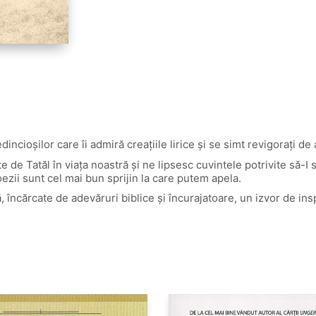
dincioșilor care îi admiră creațiile lirice și se simt revigorați de
te de Tatăl în viața noastră și ne lipsesc cuvintele potrivite să
oezii sunt cel mai bun sprijin la care putem apela.
ă, încărcate de adevăruri biblice și încurajatoare, un izvor de ins