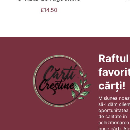
£
14.50
Raftul
favori
cărți!
Misiunea noas
să-i dăm client
oportunitatea s
de calitate în
achiziționarea
bune cărți. Al