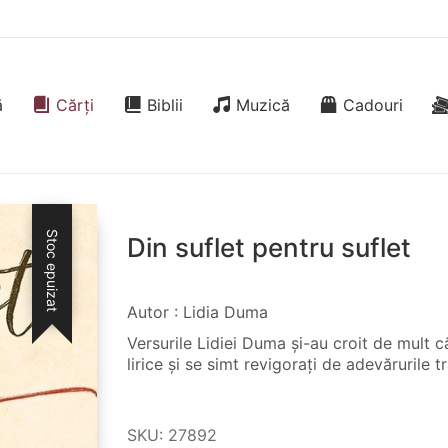
ă
Cărți
Biblii
Muzică
Cadouri
Stoc epuizat
Din suflet pentru suflet
Autor : Lidia Duma
Versurile Lidiei Duma și-au croit de mult că
lirice și se simt revigorați de adevărurile 
SKU:
27892