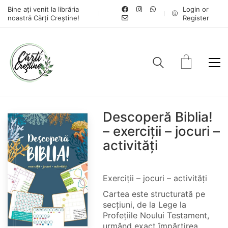
Bine ați venit la librăria
Login or
noastră Cărți Creștine!
Register
Descoperă Biblia!
– exerciții – jocuri –
activități
Exerciții – jocuri – activități
Cartea este structurată pe
secțiuni, de la Lege la
Profețiile Noului Testament,
urmând exact împărțirea