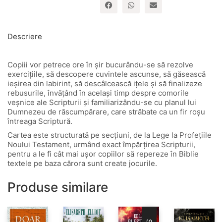
jocuri
–
activități
Descriere
Copiii vor petrece ore în șir bucurându-se să rezolve
exercițiile, să descopere cuvintele ascunse, să găsească
ieșirea din labirint, să descâlcească ițele și să finalizeze
rebusurile, învățând în același timp despre comorile
veșnice ale Scripturii și familiarizându-se cu planul lui
Dumnezeu de răscumpărare, care străbate ca un fir roșu
întreaga Scriptură.
Cartea este structurată pe secțiuni, de la Lege la Profețiile
Noului Testament, urmând exact împărțirea Scripturii,
pentru a le fi cât mai ușor copiilor să repereze în Biblie
textele pe baza cărora sunt create jocurile.
Produse similare