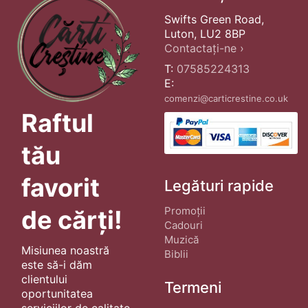
Swifts Green Road,
Luton, LU2 8BP
Contactați-ne ›
T:
07585224313
E:
comenzi@carticrestine.co.uk
Raftul
tău
favorit
Legături rapide
Promoții
de cărți!
Cadouri
Muzică
Misiunea noastră
Biblii
este să-i dăm
clientului
Termeni
oportunitatea
serviciilor de calitate