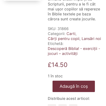
Scripturii, pentru a le fi cât
mai ușor copiilor să repereze
în Biblie textele pe baza
cărora sunt create jocurile.
SKU:
31866
Categorii:
Carti
,
Cărți pentru copii
,
Lansări noi
Etichetă:
Descoperă Biblia! - exerciții -
jocuri – activități
£
14.50
1 în stoc
Cantitate
Adaugă în coș
Descoperă
Biblia!
-
Distribuie acest articol:
exerciții
-