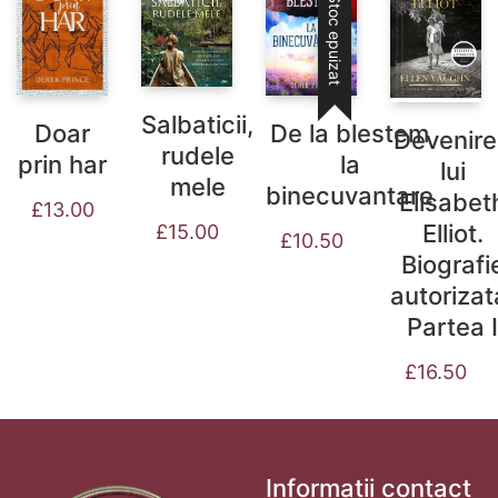
Stoc epuizat
Salbaticii,
Doar
De la blestem
Devenir
rudele
prin har
la
lui
mele
binecuvantare
Elisabet
£
13.00
Elliot.
£
15.00
£
10.50
Biografi
autorizat
Partea I
£
16.50
Informații contact