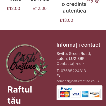
£
12.50
o credinta
£
12.00
£
12.00
autentica
£
13.00
Informații contact
Swifts Green Road,
Luton, LU2 8BP
Contactați-ne ›
T:
07585224313
E:
comenzi@carticrestine.co.uk
Raftul
tău