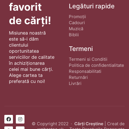
favorit
Legături rapide
Promoții
de cărți!
Cadouri
Muzică
Misiunea noastră
Biblii
este să-i dăm
clientului
Termeni
oportunitatea
serviciilor de calitate
Termeni si Conditii
în achiziționarea
Politica de confidentialitate
celei mai bune cărți.
Responsabilitati
Alege cartea ta
Returnări
preferată cu noi!
Livrări
© Copyright 2022 ·
Cărți Creștine
| Creat de