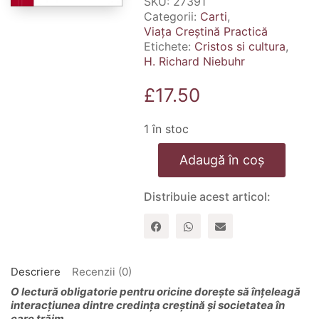
SKU:
27391
Categorii:
Carti
,
Viața Creștină Practică
Etichete:
Cristos si cultura
,
H. Richard Niebuhr
£
17.50
1 în stoc
Cantitate
Adaugă în coș
Cristos
si
cultura
Distribuie acest articol:
Descriere
Recenzii (0)
O lectură obligatorie pentru oricine dorește să înțeleagă
interacțiunea dintre credința creștină și societatea în
care trăim.