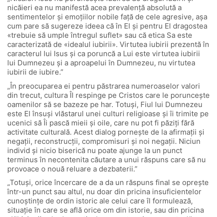
nicăieri ea nu manifestă acea prevalență absolută a
sentimentelor și emoțiilor nobile față de cele agresive, așa
cum pare să sugereze ideea că în El și pentru El dragostea
«trebuie să umple întregul suflet» sau că etica Sa este
caracterizată de «idealul iubirii». Virtutea iubirii prezentă în
caracterul lui Isus și ca poruncă a Lui este virtutea iubirii
lui Dumnezeu și a aproapelui în Dumnezeu, nu virtutea
iubirii de iubire.”
„În preocuparea ei pentru păstrarea numeroaselor valori
din trecut, cultura Îl respinge pe Cristos care le poruncește
oamenilor să se bazeze pe har. Totuși, Fiul lui Dumnezeu
este El însuși vlăstarul unei culturi religioase și îi trimite pe
ucenici să Îi pască mieii și oile, care nu pot fi păziți fără
activitate culturală. Acest dialog pornește de la afirmații și
negații, reconstrucții, compromisuri și noi negații. Niciun
individ și nicio biserică nu poate ajunge la un punct
terminus în necontenita căutare a unui răspuns care să nu
provoace o nouă reluare a dezbaterii.”
„Totuși, orice încercare de a da un răspuns final se oprește
într-un punct sau altul, nu doar din pricina insuficientelor
cunoștințe de ordin istoric ale celui care îl formulează,
situație în care se află orice om din istorie, sau din pricina