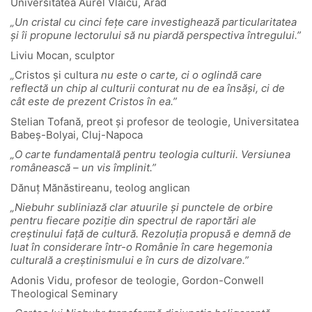
Universitatea Aurel Vlaicu, Arad
„Un cristal cu cinci fețe care investighează particularitatea
și îi propune lectorului să nu piardă perspectiva întregului.”
Liviu Mocan, sculptor
„
Cristos și cultura
nu este o carte, ci o oglindă care
reflectă un chip al culturii conturat nu de ea însăși, ci de
cât este de prezent Cristos în ea.”
Stelian Tofană, preot și profesor de teologie, Universitatea
Babeș-Bolyai, Cluj-Napoca
„O carte fundamentală pentru teologia culturii. Versiunea
românească – un vis împlinit.”
Dănuț Mănăstireanu, teolog anglican
„Niebuhr subliniază clar atuurile și punctele de orbire
pentru fiecare poziție din spectrul de raportări ale
creștinului față de cultură. Rezoluția propusă e demnă de
luat în considerare într-o Românie în care hegemonia
culturală a creștinismului e în curs de dizolvare.”
Adonis Vidu, profesor de teologie, Gordon-Conwell
Theological Seminary