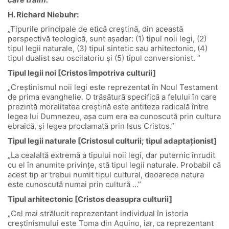
H. Richard Niebuhr:
„Tipurile principale de etică creștină, din această
perspectivă teologică, sunt așadar: (1) tipul noii legi, (2)
tipul legii naturale, (3) tipul sintetic sau arhitectonic, (4)
tipul dualist sau oscilatoriu și (5) tipul conversionist. ”
Tipul legii noi [Cristos împotriva culturii]
„Creștinismul noii legi este reprezentat în Noul Testament
de prima evanghelie. O trăsătură specifică a felului în care
prezintă moralitatea creștină este antiteza radicală între
legea lui Dumnezeu, așa cum era ea cunoscută prin cultura
ebraică, și legea proclamată prin Isus Cristos.”
Tipul legii naturale [Cristosul culturii; tipul adaptaționist]
„La cealaltă extremă a tipului noii legi, dar puternic înrudit
cu el în anumite privințe, stă tipul legii naturale. Probabil că
acest tip ar trebui numit tipul cultural, deoarece natura
este cunoscută numai prin cultură …”
Tipul arhitectonic [Cristos deasupra culturii]
„Cel mai strălucit reprezentant individual în istoria
creștinismului este Toma din Aquino, iar, ca reprezentant