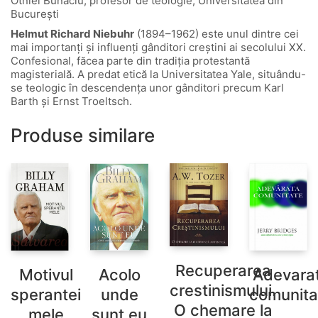
Otniel Bunaciu, profesor de teologie, Universitatea din
București
Helmut Richard Niebuhr
(1894–1962) este unul dintre cei
mai importanți și influenți gânditori creștini ai secolului XX.
Confesional, făcea parte din tradiția protestantă
magisterială. A predat etică la Universitatea Yale, situându-
se teologic în descendența unor gânditori precum Karl
Barth și Ernst Troeltsch.
Produse similare
Recuperarea
Motivul
Acolo
Adevara
crestinismului.
sperantei
unde
comunita
O chemare la
mele
sunt eu