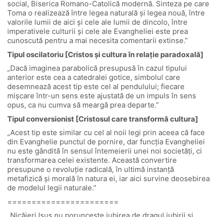
social, Biserica Romano-Catolică modernă. Sinteza pe care
Toma o realizează între legea naturală și legea nouă, între
valorile lumii de aici și cele ale lumii de dincolo, între
imperativele culturii și cele ale Evangheliei este prea
cunoscută pentru a mai necesita comentarii extinse.”
Tipul oscilatoriu [Cristos și cultura în relație paradoxală]
„Dacă imaginea parabolică presupusă în cazul tipului
anterior este cea a catedralei gotice, simbolul care
desemnează acest tip este cel al pendulului; fiecare
mișcare într-un sens este ajustată de un impuls în sens
opus, ca nu cumva să meargă prea departe.”
Tipul conversionist [Cristosul care transformă cultura]
„Acest tip este similar cu cel al noii legi prin aceea că face
din Evanghelie punctul de pornire, dar funcția Evangheliei
nu este gândită în sensul întemeierii unei noi societăți, ci
transformarea celei existente. Această convertire
presupune o revoluție radicală, în ultimă instanță
metafizică și morală în natura ei, iar aici survine deosebirea
de modelul legii naturale.”
=======================
„Nicăieri Isus nu poruncește iubirea de dragul iubirii și