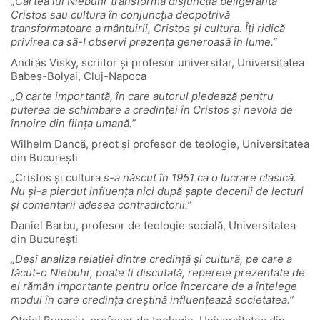
„Cartea lui Niebuhr transformă disjuncția beligerantă
Cristos sau cultura în conjuncția deopotrivă
transformatoare a mântuirii, Cristos și cultura. Îți ridică
privirea ca să-I observi prezența generoasă în lume.”
András Visky, scriitor și profesor universitar, Universitatea
Babeș-Bolyai, Cluj-Napoca
„O carte importantă, în care autorul pledează pentru
puterea de schimbare a credinței în Cristos și nevoia de
înnoire din ființa umană.”
Wilhelm Dancă, preot și profesor de teologie, Universitatea
din București
„
Cristos și cultura
s-a născut în 1951 ca o lucrare clasică.
Nu și-a pierdut influența nici după șapte decenii de lecturi
și comentarii adesea contradictorii.”
Daniel Barbu, profesor de teologie socială, Universitatea
din București
„Deși analiza relației dintre credință și cultură, pe care a
făcut-o Niebuhr, poate fi discutată, reperele prezentate de
el rămân importante pentru orice încercare de a înțelege
modul în care credința creștină influențează societatea.”