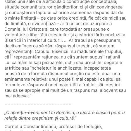
slăbiciunii sale de a articula o construcție conceptuală,
situație comună tuturor gânditorilor, ci și din convingerea
și cunoașterea faptului că orice asemenea răspuns dat de
o minte limitată – pe care orice credință, fie cât de mică sau
de limitată, o evidențiază – ar fi un act de uzurpare a
Domniei lui Cristos și care totodată ar presupune o
violentare a libertății creștinilor și a istoriei fără concluzii a
Bisericii în interiorul culturii. … Ar trebui să presupunem,
dacă am încerca să dăm răspunsul creștin, că suntem
reprezentanții Capului Bisericii, nu mădulare ale trupului,
că Îi reprezentăm rațiunea, nu că suntem supușii rațiunii
Lui ca mâinile sau picioarele, ochii sau urechile, degetele
artritice sau încheieturile anchilozate. Incapacitatea
noastră de a formula răspunsul creștin nu este doar una
eminamente relativă; unul poate fi mai capabil ca altul să
formuleze răspunsul unei majorități a fraților săi creștini
sau să se apropie mai mult de un răspuns mai elocvent sau
mai adecvat.”
=======================
„O apariție-eveniment în România, o lucrare clasică pentru
relația dintre creștinism și cultură.”
Corneliu Constantineanu, profesor de teologie,