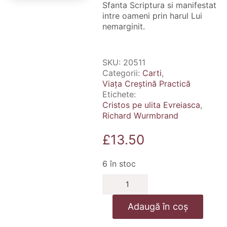
Sfanta Scriptura si manifestat
intre oameni prin harul Lui
nemarginit.
SKU:
20511
Categorii:
Carti
,
Viața Creștină Practică
Etichete:
Cristos pe ulita Evreiasca
,
Richard Wurmbrand
£
13.50
6 în stoc
Cantitate
Cristos
pe
Adaugă în coș
ulita
evreiasca