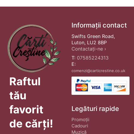
Informații contact
Swifts Green Road,
Luton, LU2 8BP
Contactați-ne ›
T:
07585224313
E:
comenzi@carticrestine.co.uk
Raftul
tău
favorit
Legături rapide
Promoții
de cărți!
Cadouri
Muzică