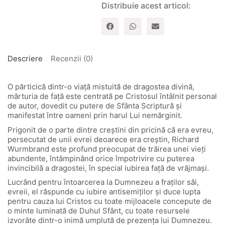
Distribuie acest articol:
Descriere
Recenzii (0)
O părticică dintr-o viață mistuită de dragostea divină,
mărturia de față este centrată pe Cristosul întâlnit personal
de autor, dovedit cu putere de Sfânta Scriptură și
manifestat între oameni prin harul Lui nemărginit.
Prigonit de o parte dintre creștini din pricină că era evreu,
persecutat de unii evrei deoarece era creștin, Richard
Wurmbrand este profund preocupat de trăirea unei vieți
abundente, întâmpinând orice împotrivire cu puterea
invincibilă a dragostei, în special iubirea față de vrăjmași.
Lucrând pentru întoarcerea la Dumnezeu a fraților săi,
evreii, el răspunde cu iubire antisemiților și duce lupta
pentru cauza lui Cristos cu toate mijloacele concepute de
o minte luminată de Duhul Sfânt, cu toate resursele
izvorâte dintr-o inimă umplută de prezența lui Dumnezeu.