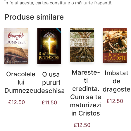
În felul acesta, cartea constituie o mărturie frapantă.
Produse similare
Mareste-
Imbatat
Oracolele
O usa
ti
de
lui
pururi
credinta.
dragoste
Dumnezeu
deschisa
Cum sa te
£
12.50
£
12.50
£
11.50
maturizezi
in Cristos
£
12.50