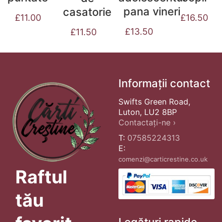
pana vineri
casatorie
£
11.00
£
16.50
£
13.50
£
11.50
Informații contact
Swifts Green Road,
Luton, LU2 8BP
Contactați-ne ›
T:
07585224313
E:
comenzi@carticrestine.co.uk
Raftul
tău
Legături rapide