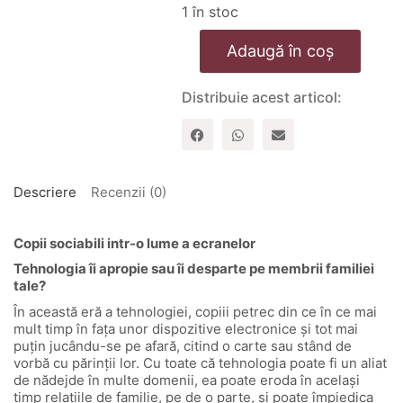
1 în stoc
Cantitate
Adaugă în coș
Cresterea
copiilor
in
Distribuie acest articol:
era
tehnologiei
Descriere
Recenzii (0)
Copii sociabili intr-o lume a ecranelor
Tehnologia îi apropie sau îi desparte pe membrii familiei
tale?
În această eră a tehnologiei, copiii petrec din ce în ce mai
mult timp în fața unor dispozitive electronice și tot mai
puțin jucându-se pe afară, citind o carte sau stând de
vorbă cu părinții lor. Cu toate că tehnologia poate fi un aliat
de nădejde în multe domenii, ea poate eroda în același
timp relațiile de familie, pe de o parte, și poate împiedica