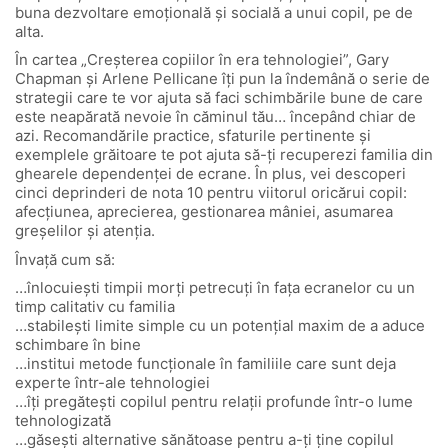
buna dezvoltare emoțională și socială a unui copil, pe de
alta.
În cartea „Creșterea copiilor în era tehnologiei”, Gary
Chapman și Arlene Pellicane îți pun la îndemână o serie de
strategii care te vor ajuta să faci schimbările bune de care
este neapărată nevoie în căminul tău… începând chiar de
azi. Recomandările practice, sfaturile pertinente și
exemplele grăitoare te pot ajuta să-ți recuperezi familia din
ghearele dependenței de ecrane. În plus, vei descoperi
cinci deprinderi de nota 10 pentru viitorul oricărui copil:
afecțiunea, aprecierea, gestionarea mâniei, asumarea
greșelilor și atenția.
Învață cum să:
…înlocuiești timpii morți petrecuți în fața ecranelor cu un
timp calitativ cu familia
…stabilești limite simple cu un potențial maxim de a aduce
schimbare în bine
…institui metode funcționale în familiile care sunt deja
experte într-ale tehnologiei
…îți pregătești copilul pentru relații profunde într-o lume
tehnologizată
…găsești alternative sănătoase pentru a-ți ține copilul