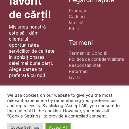
favorit
Promoții
de cărți!
Cadouri
Muzică
Misiunea noastră
Biblii
este să-i dăm
clientului
Termeni
oportunitatea
serviciilor de calitate
Termeni si Conditii
în achiziționarea
Politica de confidentialitate
celei mai bune cărți.
Responsabilitati
Alege cartea ta
Returnări
preferată cu noi!
Livrări
We use cookies on our website to give you the most
relevant experience by remembering your preferences
and repeat visits. By clicking “Accept All”, you consent to
the use of ALL the cookies. However, you may visit
"Cookie Settings" to provide a controlled consent.
© Copyright 2022 ·
Cărți Creștine
| Creat de
wphostee.uk
· Toate Drepturile Rezervate
Cookie Settings
Accept All