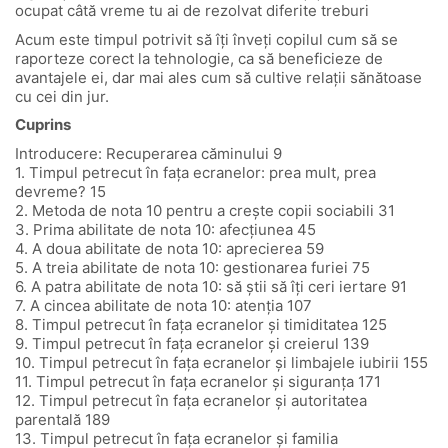
ocupat câtă vreme tu ai de rezolvat diferite treburi
Acum este timpul potrivit să îți înveți copilul cum să se
raporteze corect la tehnologie, ca să beneficieze de
avantajele ei, dar mai ales cum să cultive relații sănătoase
cu cei din jur.
Cuprins
Introducere: Recuperarea căminului 9
1. Timpul petrecut în fața ecranelor: prea mult, prea
devreme? 15
2. Metoda de nota 10 pentru a crește copii sociabili 31
3. Prima abilitate de nota 10: afecțiunea 45
4. A doua abilitate de nota 10: aprecierea 59
5. A treia abilitate de nota 10: gestionarea furiei 75
6. A patra abilitate de nota 10: să ştii să îţi ceri iertare 91
7. A cincea abilitate de nota 10: atenția 107
8. Timpul petrecut în fața ecranelor și timiditatea 125
9. Timpul petrecut în fața ecranelor și creierul 139
10. Timpul petrecut în fața ecranelor și limbajele iubirii 155
11. Timpul petrecut în fața ecranelor și siguranța 171
12. Timpul petrecut în fața ecranelor și autoritatea
parentală 189
13. Timpul petrecut în fața ecranelor și familia