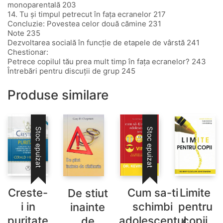
monoparentală 203
14. Tu și timpul petrecut în fața ecranelor 217
Concluzie: Povestea celor două cămine 231
Note 235
Dezvoltarea socială în funcție de etapele de vârstă 241
Chestionar:
Petrece copilul tău prea mult timp în fața ecranelor? 243
Întrebări pentru discuții de grup 245
Produse similare
Stoc epuizat
Stoc epuizat
Creste-
Cum sa-ti
Limite
De stiut
i in
schimbi
pentru
inainte
puritate
adolescentul
copii
de