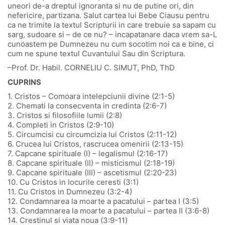
uneori de-a dreptul ignoranta si nu de putine ori, din
nefericire, partizana. Salut cartea lui Bebe Ciausu pentru
ca ne trimite la textul Scripturii in care trebuie sa sapam cu
sarg, sudoare si – de ce nu? – incapatanare daca vrem sa-L
cunoastem pe Dumnezeu nu cum socotim noi ca e bine, ci
cum ne spune textul Cuvantului Sau din Scriptura.
–Prof. Dr. Habil. CORNELIU C. SIMUT, PhD, ThD
CUPRINS
1. Cristos – Comoara intelepciunii divine (2:1-5)
2. Chemati la consecventa in credinta (2:6-7)
3. Cristos si filosofiile lumii (2:8)
4. Completi in Cristos (2:9-10)
5. Circumcisi cu circumcizia lui Cristos (2:11-12)
6. Crucea lui Cristos, rascrucea omenirii (2:13-15)
7. Capcane spirituale (I) – legalismul (2:16-17)
8. Capcane spirituale (II) – misticismul (2:18-19)
9. Capcane spirituale (III) – ascetismul (2:20-23)
10. Cu Cristos in locurile ceresti (3:1)
11. Cu Cristos in Dumnezeu (3:2-4)
12. Condamnarea la moarte a pacatului – partea I (3:5)
13. Condamnarea la moarte a pacatului – partea II (3:6-8)
14. Crestinul si viata noua (3:9-11)