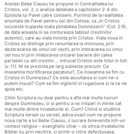
Acelasi Bebe Ciausu ne propune in Centralitatea lui
Cristos, vol. 2, o analiza detaliata a capitolelor 2-4 din
Epistola lui Pavel catre coloseni. Pornind de la realitatea
enuntata de Pavel pentru cei din Colose, ca „In Cristos
locuieste trupeste toata plinatatea Dumnezeirii” (Col. 2:9),
de data aceasta ni se contureaza tabloul crestinilor
autentici, care au viata innoita prin Cristos. Viata noua in
Cristos se distinge prin renuntarea la minciuna, prin
dezbracarea de omul cel vechi, prin imbracarea cu omul
cel nou si prin inlaturarea oricarei bariere din calea
partasiei cu alti crestini … intrucat Cristos este totul in toti
(v. 11). Ni se prezinta pe larg subiecte precum: Ce
inseamna mortificarea pacatului?, Ce inseamna sa fim cu
Cristos in Dumnezeu? Ce este ascultarea si cum ne-o
putem insusi? Cum sa fim vigilenti in rugaciune si la ce ne
ajuta etc.
Citim Scriptura nu doar pentru a afla mai multe lucruri
despre Dumnezeu, ci si pentru a ne intipari in minte cat
mai multe dintre invataturile ei. Cum? Citind si studiind
Scriptura verset cu verset, adica exact cum ne propune
noua carte a lui Bebe Ciausu, o lucrare binevenita intr-un
context religios – evanghelic chiar – ce strica invataturile
Bibliei nu prin necitire, ci printr-o citire defectuoasa,