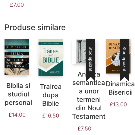
Prețul
Prețul
£
7.00
inițial
curent
a
este:
fost:
£7.00.
Produse similare
£14.00.
Stoc epuizat
Stoc epuizat
Analiza
semantica
Dinamica
Biblia si
Trairea
a unor
Bisericii
studiul
dupa
termeni
personal
Biblie
£
13.00
din Noul
£
14.00
£
16.50
Testament
£
7.50