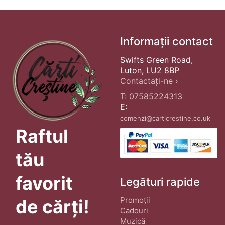
Informații contact
Swifts Green Road,
Luton, LU2 8BP
Contactați-ne ›
T:
07585224313
E:
comenzi@carticrestine.co.uk
Raftul
tău
favorit
Legături rapide
Promoții
de cărți!
Cadouri
Muzică