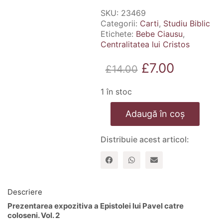
SKU:
23469
Categorii:
Carti
,
Studiu Biblic
Etichete:
Bebe Ciausu
,
Centralitatea lui Cristos
Prețul
Prețul
£
7.00
£
14.00
inițial
curent
1 în stoc
a
este:
Cantitate
fost:
£7.00.
Adaugă în coș
Centralitatea
lui
£14.00.
Cristos
Distribuie acest articol:
-
vol.
2
Descriere
Prezentarea expozitiva a Epistolei lui Pavel catre
coloseni. Vol. 2