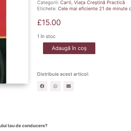
Categorii:
Carti
,
Viața Creștină Practică
Etichete:
Cele mai eficiente 21 de minute d
£
15.00
1 în stoc
Cantitate
Adaugă în coș
Cele
mai
eficiente
21
de
Distribuie acest articol:
minute
din
ziua
unui
lider
lului tau de conducere?