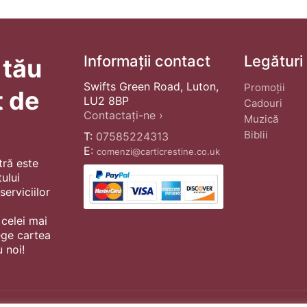
Informații contact
Legături
 tău
Swifts Green Road, Luton,
Promoții
t de
LU2 8BP
Cadouri
Contactați-ne ›
Muzică
Biblii
T:
07585224313
E:
comenzi@carticrestine.co.uk
tră este
ului
erviciilor
 celei mai
ege cartea
 noi!