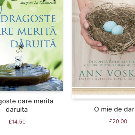
goste care merita
O mie de dar
daruita
£
20.00
£
14.50