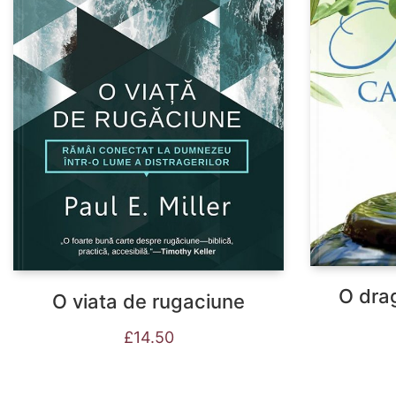
O dra
O viata de rugaciune
£
14.50