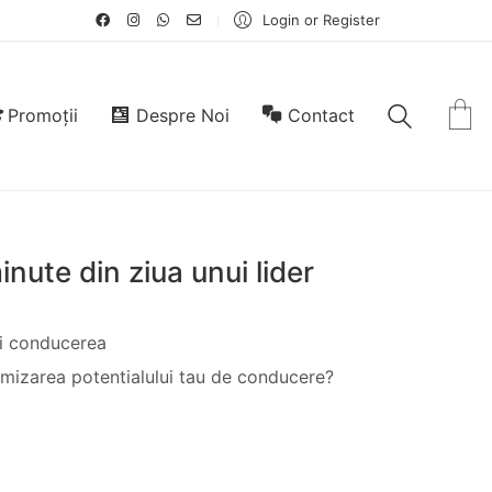
Login or Register
Promoții
Despre Noi
Contact
inute din ziua unui lider
-ti conducerea
imizarea potentialului tau de conducere?