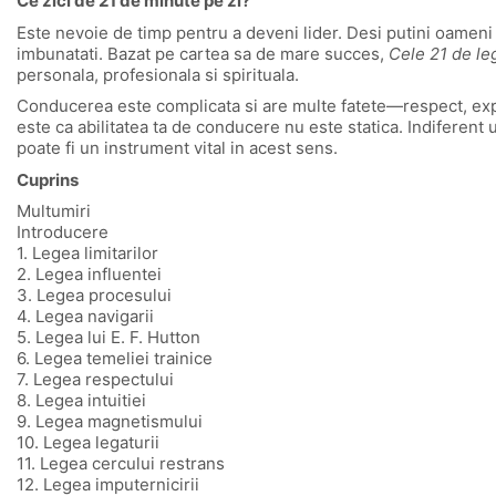
Ce zici de 21 de minute pe zi?
Este nevoie de timp pentru a deveni lider. Desi putini oameni p
imbunatati. Bazat pe cartea sa de mare succes,
Cele 21 de le
personala, profesionala si spirituala.
Conducerea este complicata si are multe fatete—respect, exper
este ca abilitatea ta de conducere nu este statica. Indiferent 
poate fi un instrument vital in acest sens.
Cuprins
Multumiri
Introducere
1. Legea limitarilor
2. Legea influentei
3. Legea procesului
4. Legea navigarii
5. Legea lui E. F. Hutton
6. Legea temeliei trainice
7. Legea respectului
8. Legea intuitiei
9. Legea magnetismului
10. Legea legaturii
11. Legea cercului restrans
12. Legea imputernicirii