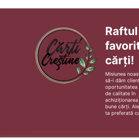
Raftul
favori
cărți!
Misiunea noas
să-i dăm client
oportunitatea s
de calitate în
achiziționarea
bune cărți. Al
ta preferată cu