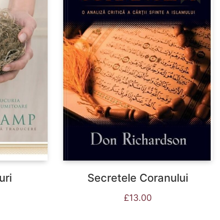
uri
Secretele Coranului
£
13.00