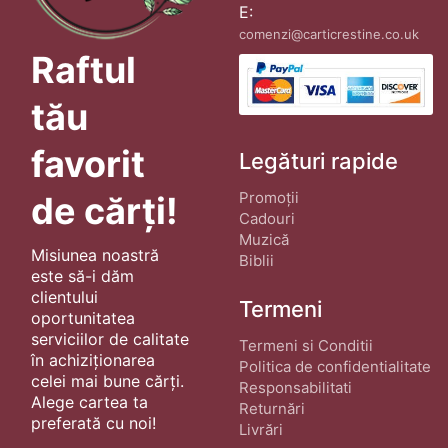
E:
comenzi@carticrestine.co.uk
Raftul
tău
favorit
Legături rapide
Promoții
de cărți!
Cadouri
Muzică
Misiunea noastră
Biblii
este să-i dăm
clientului
Termeni
oportunitatea
serviciilor de calitate
Termeni si Conditii
în achiziționarea
Politica de confidentialitate
celei mai bune cărți.
Responsabilitati
Alege cartea ta
Returnări
preferată cu noi!
Livrări