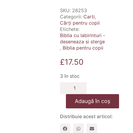
SKU:
28253
Categorii:
Carti
,
Cărți pentru copii
Etichete:
Biblia cu labirinturi -
deseneaza si sterge
,
Biblia pentru copii
£
17.50
3 în stoc
Cantitate
Biblia
cu
Adaugă în coș
labirinturi
-
deseneaza
Distribuie acest articol:
si
sterge