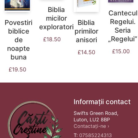
Biblia
Cantecul
micilor
Regelui.
Povestiri
Biblia
exploratori
Seria
biblice
primilor
„Regelui”
de
anisori
£
18.50
noapte
£
15.00
£
14.50
buna
£
19.50
Informații contact
Swifts Green Road,
Luton, LU2 8BP
Contactați-ne ›
T:
07585224313