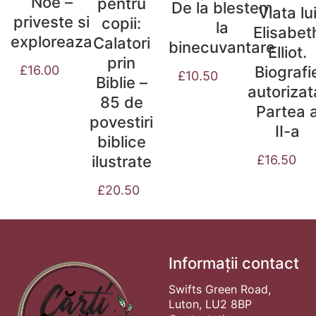
Noe –
pentru
De la blestem
Viata lu
priveste si
copii:
la
Elisabet
exploreaza
Calatori
binecuvantare
Elliot.
prin
Biografi
£
16.00
£
10.50
Biblie –
autorizat
85 de
Partea 
povestiri
II-a
biblice
ilustrate
£
16.50
£
20.50
Informații contact
Swifts Green Road,
Luton, LU2 8BP