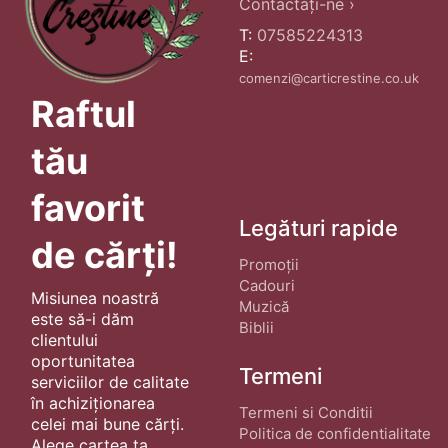
Contactați-ne ›
T:
07585224313
E:
comenzi@carticrestine.co.uk
Raftul
tău
favorit
Legături rapide
de cărți!
Promoții
Cadouri
Misiunea noastră
Muzică
este să-i dăm
Biblii
clientului
oportunitatea
Termeni
serviciilor de calitate
în achiziționarea
Termeni si Conditii
celei mai bune cărți.
Politica de confidentialitate
Alege cartea ta