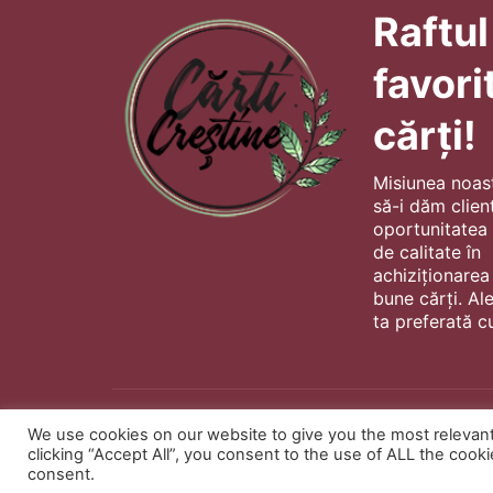
Raftul
favori
cărți!
Misiunea noas
să-i dăm client
oportunitatea s
de calitate în
achiziționarea
bune cărți. Al
ta preferată cu
We use cookies on our website to give you the most relevan
clicking “Accept All”, you consent to the use of ALL the cook
consent.