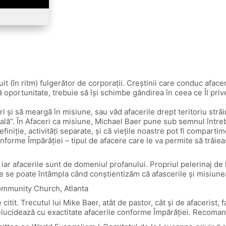
cuit (în ritm) fulgerător de corporații. Creștinii care conduc afac
tă oportunitate, trebuie să își schimbe gândirea în ceea ce Îl pr
eri și să meargă în misiune, sau văd afacerile drept teritoriu stră
eală”. În Afaceri ca misiune, Michael Baer pune sub semnul întrebă
iniție, activități separate, și că viețile noastre pot fi compartim
conforme Împărăției – tipul de afacere care le va permite să trăie
ar afacerile sunt de domeniul profanului. Propriul pelerinaj de l
se poate întâmpla când conștientizăm că afascerile și misiunea p
ommunity Church, Atlanta
citit. Trecutul lui Mike Baer, atât de pastor, cât și de afacerist,
e elucidează cu exactitate afacerile conforme Împărăției. Recoma