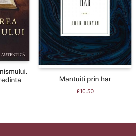
nismului.
Mantuiti prin har
redinta
£
10.50