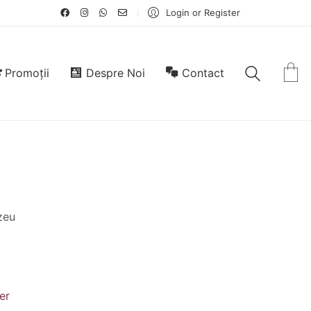
Login or Register
Promoții
Despre Noi
Contact
zeu
er