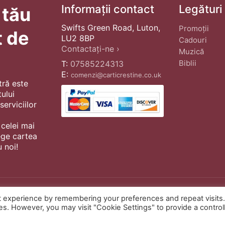
Informații contact
Legături
 tău
Swifts Green Road, Luton,
Promoții
t de
LU2 8BP
Cadouri
Contactați-ne ›
Muzică
Biblii
T:
07585224313
E:
comenzi@carticrestine.co.uk
tră este
ului
erviciilor
 celei mai
ege cartea
 noi!
t experience by remembering your preferences and repeat visits
© Copyright 2022 ·
Cărți Creștine
| Cr
ies. However, you may visit "Cookie Settings" to provide a control