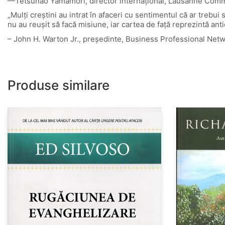
—Tetsunao Yamamori, director internațional, Lausanne Commi
„Mulți creștini au intrat în afaceri cu sentimentul că ar trebui
nu au reușit să facă misiune, iar cartea de față reprezintă an
– John H. Warton Jr., președinte, Business Professional Net
Produse similare