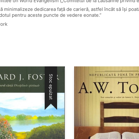
ttee on World Evangelism („Comitetul de la Lausanne privind e
 să minimalizeze dedicarea față de carieră, astfel încât să își poa
tidotul pentru aceste puncte de vedere eonate.”
work
Stoc epuizat