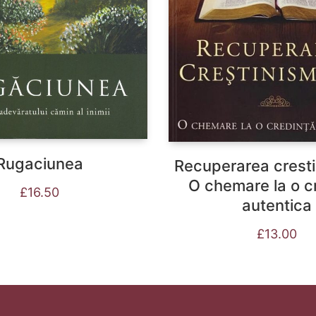
Rugaciunea
Recuperarea cresti
O chemare la o c
£
16.50
autentica
£
13.00