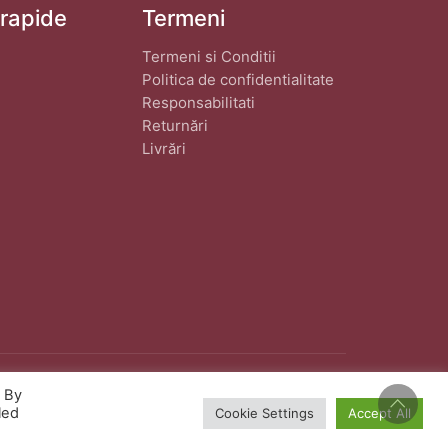
 rapide
Termeni
Termeni si Conditii
Politica de confidentialitate
Responsabilitati
Returnări
Livrări
. By
eat de
wphostee.uk
· Toate Drepturile Rezervate
led
Cookie Settings
Accept All