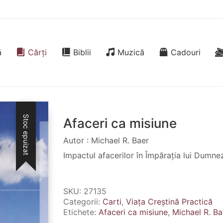
ă
Cărți
Biblii
Muzică
Cadouri
Stoc epuizat
Afaceri ca misiune
Autor : Michael R. Baer
Impactul afacerilor în Împărația lui Dumne
SKU:
27135
Categorii:
Carti
,
Viața Creștină Practică
Etichete:
Afaceri ca misiune
,
Michael R. Ba