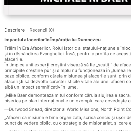
Descriere
Recenzii (0)
Impactul afacerilor în Împărația lui Dumnezeu
Trăim în Era Afacerilor. Rolul istoric al statului-națiune e înlo
și în răspândirea Evangheliei. Însă, pentru a profita de aceas
afacerile.
În timp ce unii experți creștini visează să fie „scutiți” de afac
principiile creștine pur și simplu nu funcționează în „lumea r
baze biblice, conform căreia misiunea și afacerile sunt, prin def
afaceriști să dezvolte caracteristicile vitale ale unei afaceri 
aibă un impact semnificativ în lume.
„Mike Baer demontează mitul conform căruia slujirea e sacră, i
biserica pe plan internațional e un exemplu care dovedește ce 
—Durwood Snead, director al World Missions, North Point C
„Afaceri ca misiune e bine organizată, scrisă concis și ușor de 
punct de vedere biblic, cu o strategie de misionariat, și car