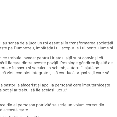
eri au șansa de a juca un rol esențial în transformarea societății
ivește pe Dumnezeu, Împărăția Lui, scopurile Lui pentru lume și
in ce trebuie invadat pentru Hristos, alții sunt convinși că
rii fiecare dintre aceste poziții. Respinge gândirea lipsită de
entate în sacru și secular. În schimb, autorul îi ajută pe
ască vieți complet integrate și să conducă organizații care să
a pastor la afacerist și apoi la persoană care împuternicește
ot și ar trebui să fie același lucru.” —
 face din el persoana potrivită să scrie un volum corect din
nd această carte.