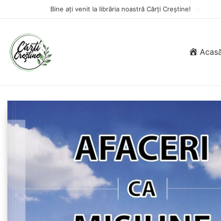
Bine ați venit la librăria noastră Cărți Creștine!
Acas