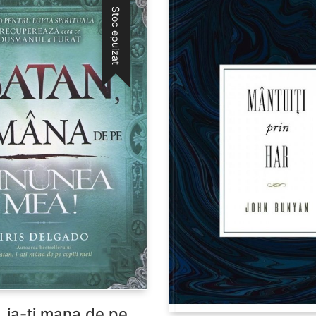
Stoc epuizat
, ia-ti mana de pe