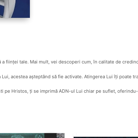
ă a ființei tale. Mai mult, vei descoperi cum, în calitate de cred
a Lui, acestea așteptând să fie activate. Atingerea Lui îți poate t
ti pe Hristos, ți se imprimă ADN-ul Lui chiar pe suflet, oferindu-ț