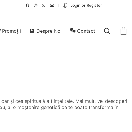
Login or Register
Promoții
Despre Noi
Contact
dar și cea spirituală a ființei tale. Mai mult, vei descoperi
nou, ai o moștenire genetică ce te poate transforma în