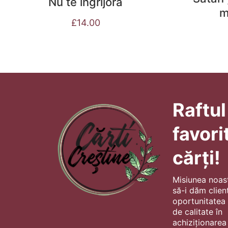
Nu te ingrijora
m
£
14.00
Raftul
favori
cărți!
Misiunea noas
să-i dăm client
oportunitatea s
de calitate în
achiziționarea