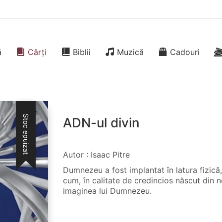
ă
Cărți
Biblii
Muzică
Cadouri
Stoc epuizat
ADN-ul divin
Autor : Isaac Pitre
Dumnezeu a fost implantat în latura fizică, 
cum, în calitate de credincios născut din 
imaginea lui Dumnezeu.