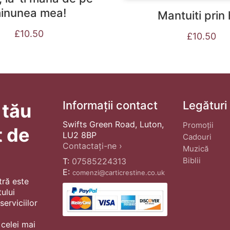
inunea mea!
Mantuiti prin 
£
10.50
£
10.50
Informații contact
Legături
 tău
Swifts Green Road, Luton,
Promoții
t de
LU2 8BP
Cadouri
Contactați-ne ›
Muzică
Biblii
T:
07585224313
E:
comenzi@carticrestine.co.uk
tră este
ului
erviciilor
 celei mai