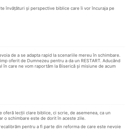
te învățături și perspective biblice care îi vor încuraja pe
u nevoia de a se adapta rapid la scenariile mereu în schimbare.
acest timp oferit de Dumnezeu pentru a da un RESTART. Aducând
lul în care ne vom raportăm la Biserică și misiune de acum
e oferă lecții clare biblice, ci scrie, de asemenea, ca un
ar o schimbare este de dorit în aceste zile.
recalibrăm pentru a fi parte din reforma de care este nevoie