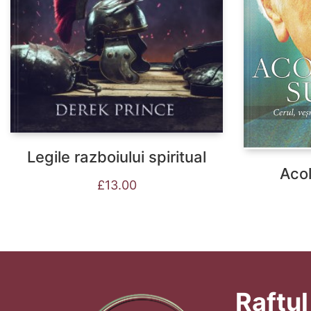
Legile razboiului spiritual
Acol
£
13.00
Raftul