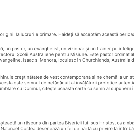
igini, la lucrurile primare. Haideţi să acceptăm această perioad
ă, un pastor, un evanghelist, un vizionar şi un trainer pe inteli
irectorul Şcolii Australiene pentru Misiune. Este pastor ordinat a
, Evangeline, Isaac şi Menora, locuiesc în Churchlands, Australia 
inuie creștinătatea de vest contemporană și ne chemă la un stil 
cesta este semnul de netăgăduit al învățăturii profetice autentic
 umblare cu Domnul, citește această carte ca semn al supunerii î
 așteaptă un răspuns din partea Bisericii lui Isus Hristos, ca 
Natanael Costea desenează un fel de hartă cu privire la întrebăril