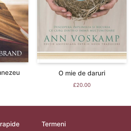
umnezeu
O mie de daruri
£
20.00
 rapide
Termeni