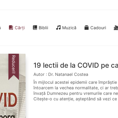
ă
Cărți
Biblii
Muzică
Cadouri
Reduceri!
19 lectii de la COVID pe c
Autor : Dr. Natanael Costea
În mijlocul acestei epidemii care împrăşti
întoarcem la vechea normalitate, ci ar treb
învaţă Dumnezeu pentru vremurile care ne
Citeşte-o cu atenţie, aşteptând să vezi ce 