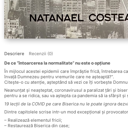
Descriere
Recenzii (0)
De ce “întoarcerea la normalitate” nu este o opțiune
În mijlocul acestei epidemii care împrăştie frică, întrebarea 
învaţă Dumnezeu pentru vremurile care ne aşteaptă?”.
Citeşte-o cu atenţie, aşteptând să vezi ce îţi vorbeşte Domnul
Neanunţat şi neaşteptat, coronavirusul a paralizat ţări şi bise
pentru a se ridica, sau va aştepta ca pandemia să ia sfârşit şi
19 lecţii de la COVID pe care Biserica nu le poate ignora
dezvă
Dintre capitolele scrise intr-un mod excepţional şi provocato
– Realizează elementul fricii;
– Restaurează Biserica din case;