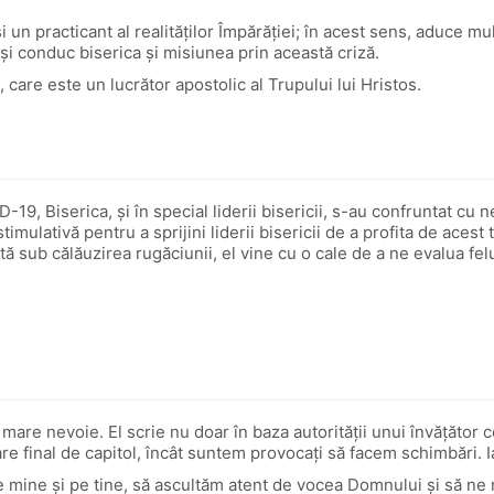
un practicant al realităților Împărăției; în acest sens, aduce mul
e își conduc biserica și misiunea prin această criză.
care este un lucrător apostolic al Trupului lui Hristos.
ID-19, Biserica, și în special liderii bisericii, s-au confruntat c
stimulativă pentru a sprijini liderii bisericii de a profita de 
ă sub călăuzirea rugăciunii, el vine cu o cale de a ne evalua fe
mare nevoie. El scrie nu doar în baza autorității unui învățător c
re final de capitol, încât suntem provocați să facem schimbări. I
 mine și pe tine, să ascultăm atent de vocea Domnului și să ne 