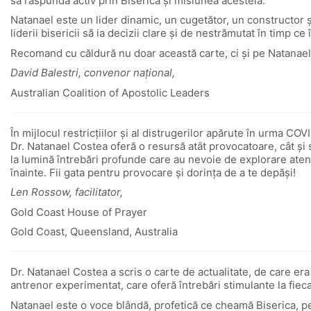
să răspundă activ prin Biserică și misiunea acesteia.
Natanael este un lider dinamic, un cugetător, un constructor și 
liderii bisericii să ia decizii clare și de nestrămutat în timp c
Recomand cu căldură nu doar această carte, ci și pe Natanael, 
David Balestri, convenor național,
Australian Coalition of Apostolic Leaders
În mijlocul restricțiilor și al distrugerilor apărute în urma COV
Dr. Natanael Costea oferă o resursă atât provocatoare, cât și 
la lumină întrebări profunde care au nevoie de explorare atent
înainte. Fii gata pentru provocare și dorința de a te depăși!
Len Rossow, facilitator,
Gold Coast House of Prayer
Gold Coast, Queensland, Australia
Dr. Natanael Costea a scris o carte de actualitate, de care era 
antrenor experimentat, care oferă întrebări stimulante la fieca
Natanael este o voce blândă, profetică ce cheamă Biserica, pe