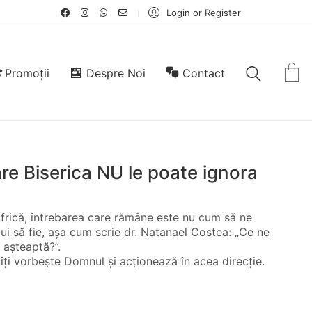
Login or Register
Promoții
Despre Noi
Contact
are Biserica NU le poate ignora
e frică, întrebarea care rămâne este nu cum să ne
ui să fie, aşa cum scrie dr. Natanael Costea: „Ce ne
 aşteaptă?”.
îţi vorbeşte Domnul şi acţionează în acea direcţie.