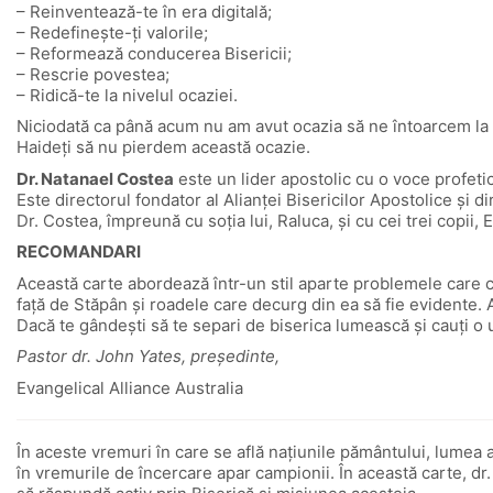
– Reinventează-te în era digitală;
– Redefineşte-ţi valorile;
– Reformează conducerea Bisericii;
– Rescrie povestea;
– Ridică-te la nivelul ocaziei.
Niciodată ca până acum nu am avut ocazia să ne întoarcem la or
Haideţi să nu pierdem această ocazie.
Dr. Natanael Costea
este un lider apostolic cu o voce profetic
Este directorul fondator al Alianţei Bisericilor Apostolice şi d
Dr. Costea, împreună cu soţia lui, Raluca, şi cu cei trei copii
RECOMANDARI
Această carte abordează într-un stil aparte problemele care ch
față de Stăpân și roadele care decurg din ea să fie evidente. A
Dacă te gândești să te separi de biserica lumească și cauți o
Pastor dr. John Yates, președinte,
Evangelical Alliance Australia
În aceste vremuri în care se află națiunile pământului, lumea
în vremurile de încercare apar campionii. În această carte, dr. 