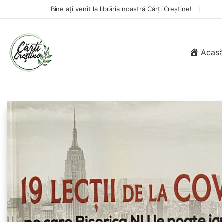
Bine ați venit la librăria noastră Cărți Creștine!
Acas