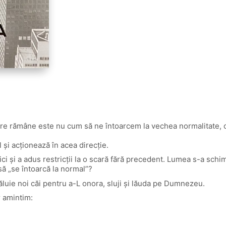
care rămâne este nu cum să ne întoarcem la vechea normalitate, ci
 şi acţionează în acea direcţie.
rici şi a adus restricţii la o scară fără precedent. Lumea s-a sch
 să „se întoarcă la normal”?
luie noi căi pentru a-L onora, sluji şi lăuda pe Dumnezeu.
r amintim: