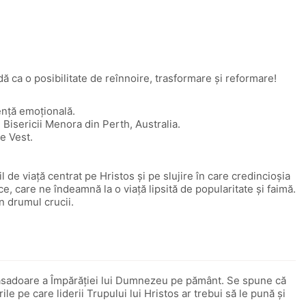
ă ca o posibilitate de reînnoire, trasformare şi reformare!
genţă emoţională.
l Bisericii Menora din Perth, Australia.
de Vest.
de viață centrat pe Hristos și pe slujire în care credincioșia
e, care ne îndeamnă la o viață lipsită de popularitate și faimă.
n drumul crucii.
ambasadoare a Împărăției lui Dumnezeu pe pământ. Se spune că
e pe care liderii Trupului lui Hristos ar trebui să le pună și