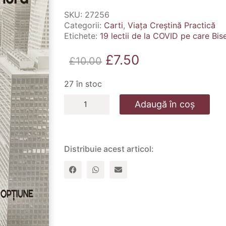
SKU:
27256
Categorii:
Carti
,
Viața Creștină Practică
Etichete:
19 lectii de la COVID pe care Bis
Prețul
Prețul
£
7.50
£
10.00
inițial
curent
27 în stoc
a
este:
Cantitate
Adaugă în coș
fost:
£7.50.
19
lectii
£10.00.
de
la
COVID
Distribuie acest articol:
pe
care
Biserica
NU
le
poate
ignora