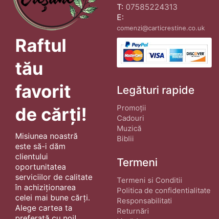
T:
07585224313
E:
comenzi@carticrestine.co.uk
Raftul
tău
favorit
Legături rapide
Promoții
de cărți!
Cadouri
Muzică
Misiunea noastră
Biblii
este să-i dăm
clientului
Termeni
oportunitatea
serviciilor de calitate
Termeni si Conditii
în achiziționarea
Politica de confidentialitate
celei mai bune cărți.
Responsabilitati
Alege cartea ta
Returnări
preferată cu noi!