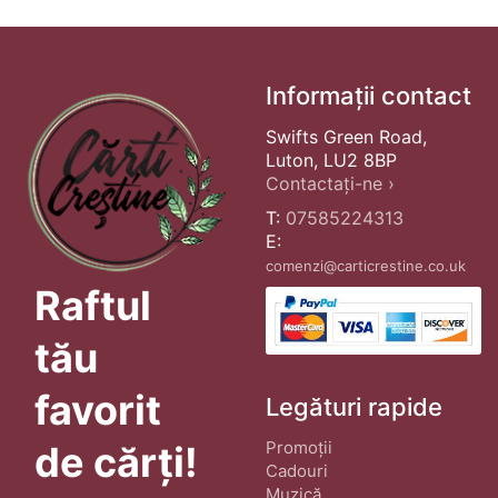
Informații contact
Swifts Green Road,
Luton, LU2 8BP
Contactați-ne ›
T:
07585224313
E:
comenzi@carticrestine.co.uk
Raftul
tău
favorit
Legături rapide
Promoții
de cărți!
Cadouri
Muzică