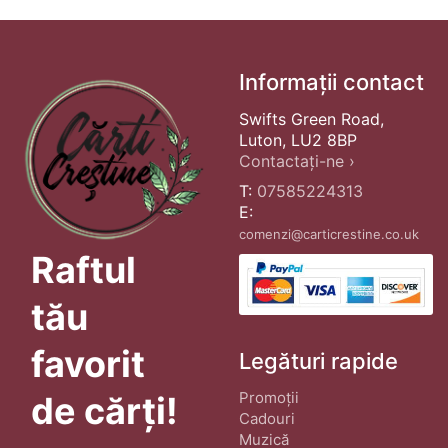
Informații contact
Swifts Green Road,
Luton, LU2 8BP
Contactați-ne ›
T:
07585224313
E:
comenzi@carticrestine.co.uk
Raftul
tău
favorit
Legături rapide
Promoții
de cărți!
Cadouri
Muzică